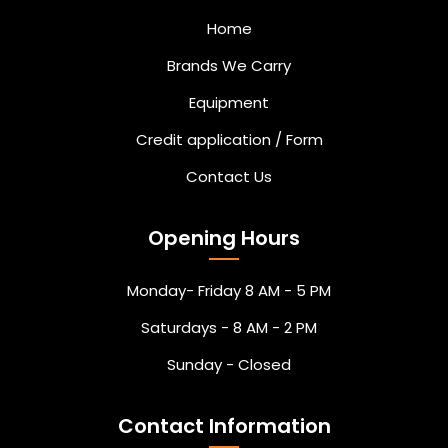
Home
Brands We Carry
Equipment
Credit application / Form
Contact Us
Opening Hours
Monday- Friday 8 AM - 5 PM
Saturdays - 8 AM - 2 PM
Sunday - Closed
Contact Information