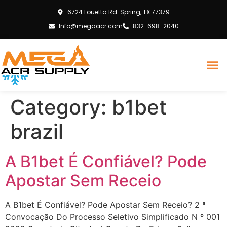
6724 Louetta Rd. Spring, TX 77379
Info@megaacr.com
832-698-2040
Category:
b1bet
brazil
A B1bet É Confiável? Pode
Apostar Sem Receio
A B1bet É Confiável? Pode Apostar Sem Receio? 2 ª
Convocação Do Processo Seletivo Simplificado N º 001