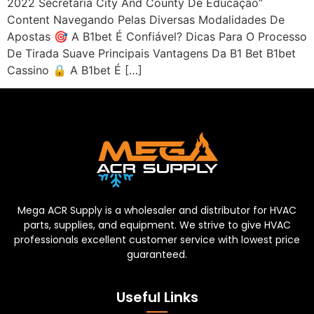
2022 Secretaria City And County De Educação”
Content Navegando Pelas Diversas Modalidades De
Apostas 🎯 A B1bet É Confiável? Dicas Para O Processo
De Tirada Suave Principais Vantagens Da B1 Bet B1bet
Cassino 🔒 A B1bet É […]
Mega ACR Supply is a wholesaler and distributor for HVAC
parts, supplies, and equipment. We strive to give HVAC
professionals excellent customer service with lowest price
guaranteed.
Useful Links