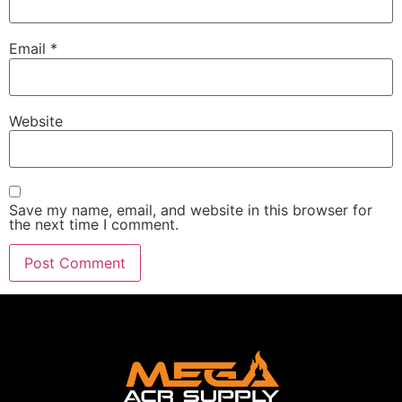
Email
*
Website
Save my name, email, and website in this browser for
the next time I comment.