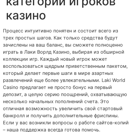
категорий игроков
казино
Процесс интуитивно понятен и состоит всего из
трех простых шагов. Как только средства будут
зачислены на ваш баланс, вы сможете полноценно
играть в Лаки Ворлд Казино, выбирая из обширной
коллекции игр. Каждый новый игрок может
воспользоваться щедрым приветственным пакетом,
который делает первые шаги в мире азартных
развлечений еще более увлекательными. Laki World
Casino предлагает не просто бонус на первый
депозит, а целую серию поощрений, охватывающую
несколько начальных пополнений счета. Это
отличная возможность увеличить свой стартовый
банкролл и получить дополнительные фриспины.
Если у вас возникли вопросы о работе сайтов-копий
– наша поддержка всегда готова помочь.