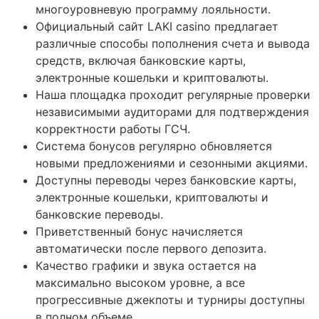
многоуровневую программу лояльности.
Официальный сайт LAKI casino предлагает
различные способы пополнения счета и вывода
средств, включая банковские карты,
электронные кошельки и криптовалюты.
Наша площадка проходит регулярные проверки
независимыми аудиторами для подтверждения
корректности работы ГСЧ.
Система бонусов регулярно обновляется
новыми предложениями и сезонными акциями.
Доступны переводы через банковские карты,
электронные кошельки, криптовалюты и
банковские переводы.
Приветственный бонус начисляется
автоматически после первого депозита.
Качество графики и звука остается на
максимально высоком уровне, а все
прогрессивные джекпоты и турниры доступны
в полном объеме.