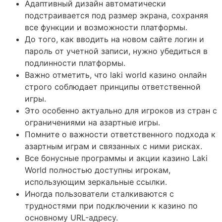
Адаптивный дизайн автоматически
подстраивается под размер экрана, сохраняя
все функции и возможности платформы.
До того, как вводить на новом сайте логин и
пароль от учетной записи, нужно убедиться в
подлинности платформы.
Важно отметить, что laki world казино онлайн
строго соблюдает принципы ответственной
игры.
Это особенно актуально для игроков из стран с
ограничениями на азартные игры.
Помните о важности ответственного подхода к
азартным играм и связанных с ними рисках.
Все бонусные программы и акции казино Laki
World полностью доступны игрокам,
использующим зеркальные ссылки.
Иногда пользователи сталкиваются с
трудностями при подключении к казино по
основному URL-адресу.