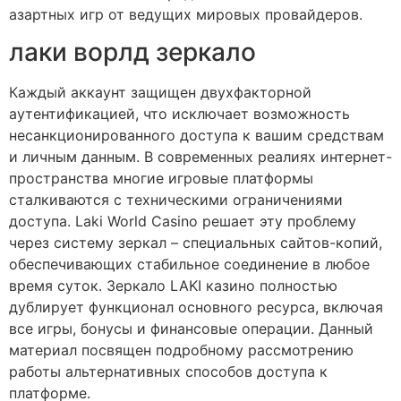
азартных игр от ведущих мировых провайдеров.
лаки ворлд зеркало
Каждый аккаунт защищен двухфакторной
аутентификацией, что исключает возможность
несанкционированного доступа к вашим средствам
и личным данным. В современных реалиях интернет-
пространства многие игровые платформы
сталкиваются с техническими ограничениями
доступа. Laki World Casino решает эту проблему
через систему зеркал – специальных сайтов-копий,
обеспечивающих стабильное соединение в любое
время суток. Зеркало LAKI казино полностью
дублирует функционал основного ресурса, включая
все игры, бонусы и финансовые операции. Данный
материал посвящен подробному рассмотрению
работы альтернативных способов доступа к
платформе.