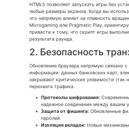
HTML5 позволяет запускать игры без уста
любые размеры экранов. Когда вы использ
что напрямую влияет на плавность вращени
Microgaming или Pragmatic Play, ориенти
привести к тому, что скрипт игры выполн
результата раунда.
2. Безопасность тра
Обновление браузера напрямую связано с
информации: данных банковских карт, эл
закрывают критические уязвимости (так
перехвата трафика.
Протоколы шифрования:
Современные
надежное соединение между вашим у
Защита от фишинга:
Обновленные фил
паролей.
Изоляция вкладок:
Новые механизмы 