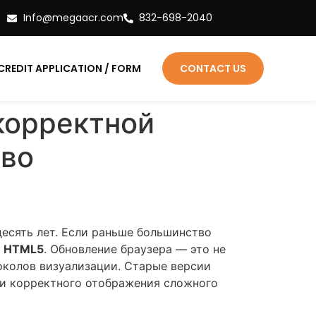
Info@megaacr.com
832-698-2040
CREDIT APPLICATION / FORM
CONTACT US
корректной
тво
есять лет. Если раньше большинство
я
HTML5
. Обновление браузера — это не
околов визуализации. Старые версии
и корректного отображения сложного