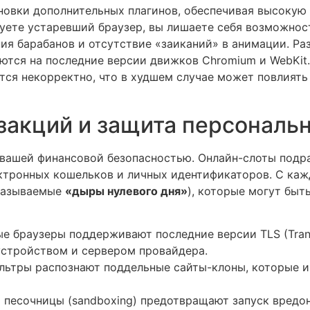
новки дополнительных плагинов, обеспечивая высокую 
уете устаревший браузер, вы лишаете себя возможнос
я барабанов и отсутствие «заиканий» в анимации. Раз
руются на последние версии движков Chromium и WebKit
ится некорректно, что в худшем случае может повлиять
нзакций и защита персональ
 вашей финансовой безопасностью. Онлайн-слоты под
ектронных кошельков и личных идентификаторов. С каж
 называемые
«дыры нулевого дня»
), которые могут бы
 браузеры поддерживают последние версии TLS (Transp
стройством и сервером провайдера.
ьтры распознают поддельные сайты-клоны, которые и
песочницы (sandboxing) предотвращают запуск вредоно