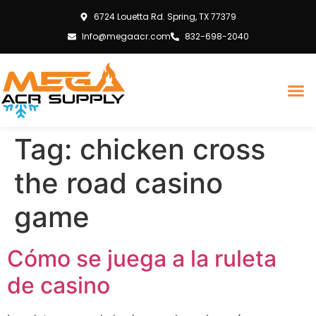
6724 Louetta Rd. Spring, TX 77379
Info@megaacr.com
832-698-2040
Tag:
chicken cross
the road casino
game
Cómo se juega a la ruleta
de casino