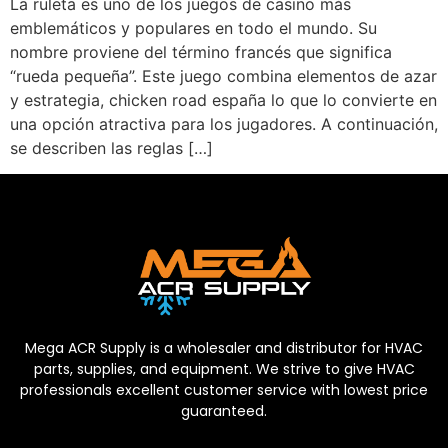
La ruleta es uno de los juegos de casino más
emblemáticos y populares en todo el mundo. Su
nombre proviene del término francés que significa
“rueda pequeña”. Este juego combina elementos de azar
y estrategia, chicken road españa lo que lo convierte en
una opción atractiva para los jugadores. A continuación,
se describen las reglas […]
Mega ACR Supply is a wholesaler and distributor for HVAC
parts, supplies, and equipment. We strive to give HVAC
professionals excellent customer service with lowest price
guaranteed.