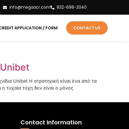
Info@megaacr.com
832-698-2040
CREDIT APPLICATION / FORM
CONTACT US
 Unibet
χνίδια Unibet Η στρατηγική είναι ένα από τα
ι η τυχαία τύχη δεν είναι ο μόνος
Contact Information