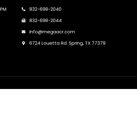
 PM
832-698-2040
832-698-2044
Info@megaacr.com
6724 Louetta Rd. Spring, TX 77379