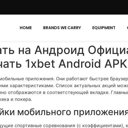
HOME
BRANDS WE CARRY
EQUIPMENT
чать на Андроид Офиц
ать 1xbet Android APK
 мобильные приложения. Они работают быстрее браузер
ми характеристиками. Список актуальных акций можн
зино отображаются в соответствующей вкладке.
Главны
ека и покера.
йки мобильного приложения
дущие спортивные соревнования (с коэффициентами), 