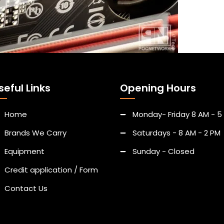
seful Links
Opening Hours
Home
Monday- Friday 8 AM - 5
Brands We Carry
Saturdays - 8 AM - 2 PM
Equipment
Sunday - Closed
Credit application / Form
Contact Us