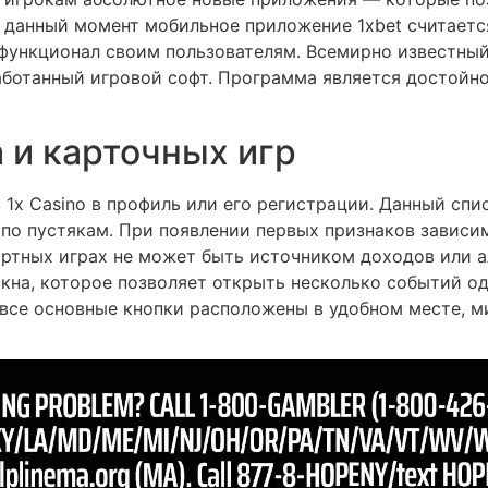
а данный момент мобильное приложение 1xbet считает
 функционал своим пользователям. Всемирно известны
аботанный игровой софт. Программа является достойн
 и карточных игр
в 1x Casino в профиль или его регистрации. Данный спи
 по пустякам. При появлении первых признаков зависи
артных играх не может быть источником доходов или 
кна, которое позволяет открыть несколько событий од
, все основные кнопки расположены в удобном месте, 