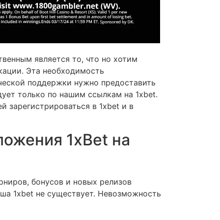
твенным является то, что но хотим
икации. Эта необходимость
ической поддержки нужно предоставить
дует только по нашим ссылкам на 1xbet.
й зарегистрироваться в 1xbet и в
ожения 1xBet на
рниров, бонусов и новых релизов
ша 1xbet не существует. Невозможность