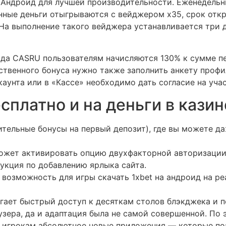
 Андроид для лучшей производительности. Еженедельн
нные деньги отыгрываются с вейджером x35, срок откр
. На выполнение такого вейджера устанавливается три
да CASRU пользователям начисляются 130% к сумме пе
ственного бонуса нужно также заполнить анкету проф
аунта или в «Кассе» необходимо дать согласие на учас
платно и на деньги в казин
ительные бонусы на первый депозит), где вы можете д
может активировать опцию двухфакторной авторизации
рукция по добавлению ярлыка сайта.
возможность для игры скачать 1xbet на андроид на реа
гает быстрый доступ к десяткам столов блэкджека и п
узера, да и адаптация была не самой совершенной. По
м игрокам абсолютное новые приложения — которые по