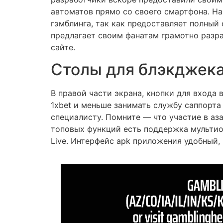
автоматов прямо со своего смартфона. Н
гэмблинга, так как предоставляет полный
предлагает своим фанатам грамотно разр
сайте.
Столы для блэкджека
В правой части экрана, кнопки для входа 
1xbet и меньше занимать службу саппорта
специалисту. Помните — что участие в аз
топовых функций есть поддержка мультио
Live. Интерфейс apk приложения удобный