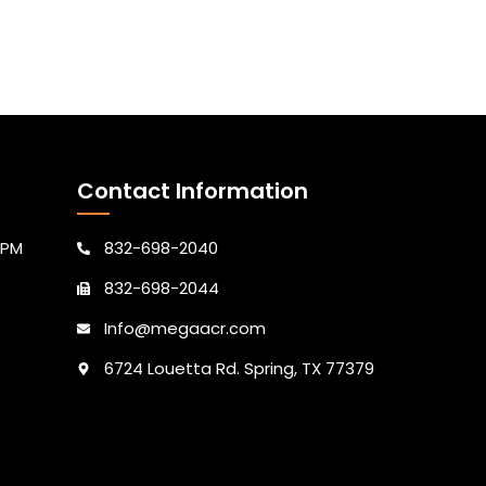
Contact Information
 PM
832-698-2040
832-698-2044
Info@megaacr.com
6724 Louetta Rd. Spring, TX 77379