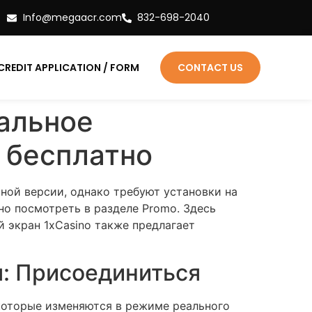
Info@megaacr.com
832-698-2040
CREDIT APPLICATION / FORM
CONTACT US
иальное
 бесплатно
ной версии, однако требуют установки на
о посмотреть в разделе Promo. Здесь
й экран 1xCasino также предлагает
: Присоединиться
которые изменяются в режиме реального