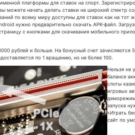
оименной платформы для ставок на спорт. Зарегистри
вы можете начать делать ставки на широкий спектр с
аний по всему миру доступны для ставок как на тот же
ndroid нужно предварительно скачать APK-файл. Загруз
 страницу с кнопками для скачивания мобильного прил
1000 рублей и больше. На бонусный счет зачисляются
едоставляется по 1 вращению, но не более 100.
Нельзя не 
балансе ак
слоты кази
игровых ав
деморежиме
запуска ну
«Играть бе
сайт по ум