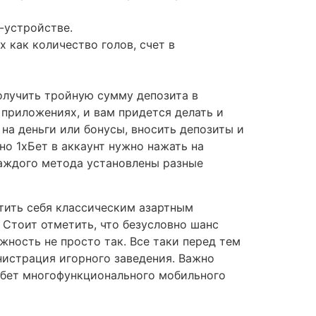
-устройстве.
 как количество голов, счет в
получить тройную сумму депозита в
 приложениях, и вам придется делать и
на деньги или бонусы, вносить депозиты и
о 1хБет в аккаунт нужно нажать на
каждого метода установлены разные
тить себя классическим азартным
 Стоит отметить, что безусловно шанс
жность не просто так. Все таки перед тем
инистрация игорного заведения. Важно
1хбет многофункционального мобильного