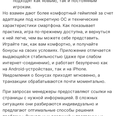
подходят как новым), так и постоянным
игрокам.
Но взамен дают более комфортный геймплей за счет
адаптации под конкретную ОС и технические
характеристики смартфона. Как показывает
практика, игра по-прежнему доступна, и вернуться
к ней легче, чем вы можете себе представить.
Играйте так, как вам комфортно, и получайте
бонусы на своих условиях. Приложение отличается
выдающейся стабильностью (даже при слабом
интернет-соединении), и работает безупречно как
на Android-устройствах, так и на iPhone.
Уведомления о бонусах приходят мгновенно, а
транзакции обрабатываются почти моментально.
При запросах менеджеры предоставляют ссылки на
страницы с нужной информацией. В сложных
ситуациях они разбираются индивидуально и
предлагают оптимальные способы решения