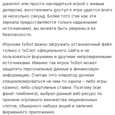
джекпот или просто насладиться игрой с живым
дилером), восстановить доступ к игре удастся всего
за несколько секунд. Более того (так как эти
зеркала предоставляются только надежными
источниками), вы можете быть уверены в их
безопасности.
Игрокам 1xSlot важно загружать установочный файл
только с 1хСлот официального сайта и не
пользоваться форумами и другими непроверенными
источниками. Именно так игрок 1xSlot может
защитить персональные данные и финансовую
информацию. Считаю (что оператор должен
специализироваться на чем-то одном – либо игры
казино), либо спортивные ставки. Поэтому (как
фанат гемблинга), выбрал данный веб-ресурс по
причине огромного множества лицензионных
слотов, обширного набора акций и наличия
фирменного приложения.