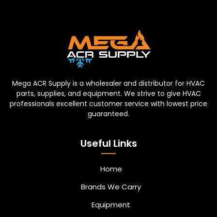
Mega ACR Supply is a wholesaler and distributor for HVAC
parts, supplies, and equipment. We strive to give HVAC
professionals excellent customer service with lowest price
guaranteed.
Useful Links
Home
Brands We Carry
Equipment