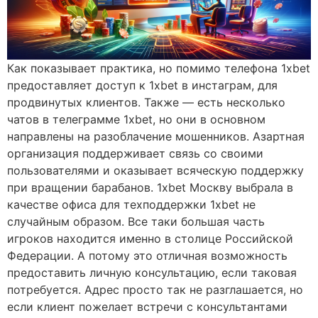
Как показывает практика, но помимо телефона 1xbet
предоставляет доступ к 1xbet в инстаграм, для
продвинутых клиентов. Также — есть несколько
чатов в телеграмме 1xbet, но они в основном
направлены на разоблачение мошенников. Азартная
организация поддерживает связь со своими
пользователями и оказывает всяческую поддержку
при вращении барабанов. 1xbet Москву выбрала в
качестве офиса для техподдержки 1xbet не
случайным образом. Все таки большая часть
игроков находится именно в столице Российской
Федерации. А потому это отличная возможность
предоставить личную консультацию, если таковая
потребуется. Адрес просто так не разглашается, но
если клиент пожелает встречи с консультантами