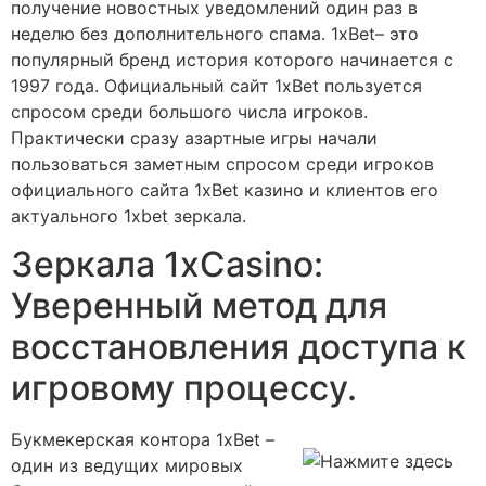
получение новостных уведомлений один раз в
неделю без дополнительного спама. 1xBet– это
популярный бренд история которого начинается с
1997 года. Официальный сайт 1xBet пользуется
спросом среди большого числа игроков.
Практически сразу азартные игры начали
пользоваться заметным спросом среди игроков
официального сайта 1xBet казино и клиентов его
актуального 1xbet зеркала.
Зеркала 1xCasino:
Уверенный метод для
восстановления доступа к
игровому процессу.
Букмекерская контора 1xBet –
один из ведущих мировых