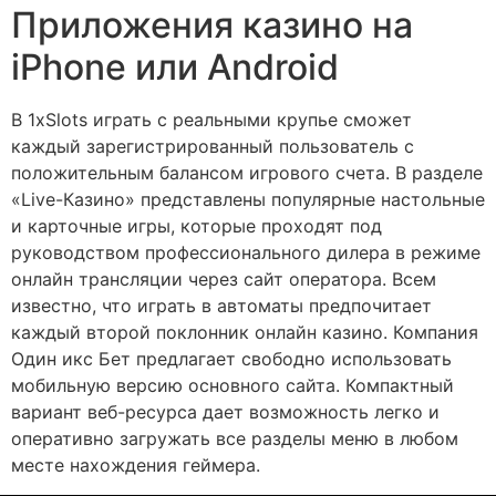
Приложения казино на
iPhone или Android
В 1xSlots играть с реальными крупье сможет
каждый зарегистрированный пользователь с
положительным балансом игрового счета. В разделе
«Live-Казино» представлены популярные настольные
и карточные игры, которые проходят под
руководством профессионального дилера в режиме
онлайн трансляции через сайт оператора. Всем
известно, что играть в автоматы предпочитает
каждый второй поклонник онлайн казино. Компания
Один икс Бет предлагает свободно использовать
мобильную версию основного сайта. Компактный
вариант веб-ресурса дает возможность легко и
оперативно загружать все разделы меню в любом
месте нахождения геймера.