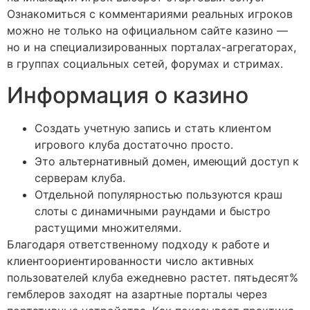
Ознакомиться с комментариями реальных игроков
можно не только на официальном сайте казино —
но и на специализированных порталах-агрегаторах,
в группах социальных сетей, форумах и стримах.
Информация o казино
Создать учетную запись и стать клиентом
игрового клуба достаточно просто.
Это альтернативный домен, имеющий доступ к
серверам клуба.
Отдельной популярностью пользуются краш
слоты с динамичными раундами и быстро
растущими множителями.
Благодаря ответственному подходу к работе и
клиентоориентированности число активных
пользователей клуба ежедневно растет. пятьдесят%
гемблеров заходят на азартные порталы через