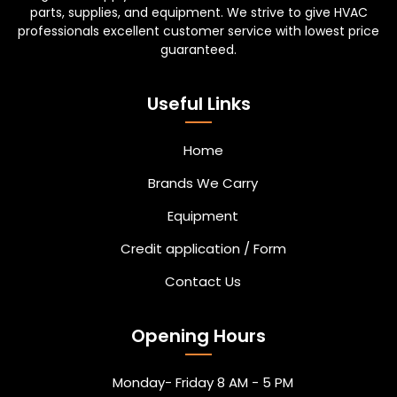
parts, supplies, and equipment. We strive to give HVAC
professionals excellent customer service with lowest price
guaranteed.
Useful Links
Home
Brands We Carry
Equipment
Credit application / Form
Contact Us
Opening Hours
Monday- Friday 8 AM - 5 PM