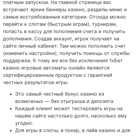
платным запуском. На главной странице вас
встречают яркие баннеры казино, разделы меню и
самые востребованные категории. Отсюда можно
перейти к слотам (быстрым играм), турнирам,
попасть в кассу для пополнения счета и получить
дополнения. Создав аккаунт, игрок получает на
сайте личный кабинет. Там можно пополнить счет
(изменить настройки), получить помощь от службы
поддержки. К тому же все без исключения 1хБет
казино игровые автоматы онлайн являются
сертифицированным продуктом с гарантией
честных результатов игры.
Это самый честный бонус казино из
возможных — без отыгрыша и депозита.
Каждый клиент может тестировать игры на
нашем сайте настолько долго, насколько ему
угодно.
Для игры в слоты, в покер, в лайв казино и для