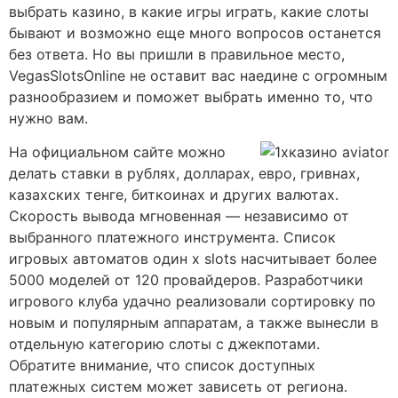
выбрать казино, в какие игры играть, какие слоты
бывают и возможно еще много вопросов останется
без ответа. Но вы пришли в правильное место,
VegasSlotsOnline не оставит вас наедине с огромным
разнообразием и поможет выбрать именно то, что
нужно вам.
На официальном сайте можно
делать ставки в рублях, долларах, евро, гривнах,
казахских тенге, биткоинах и других валютах.
Скорость вывода мгновенная — независимо от
выбранного платежного инструмента. Список
игровых автоматов один x slots насчитывает более
5000 моделей от 120 провайдеров. Разработчики
игрового клуба удачно реализовали сортировку по
новым и популярным аппаратам, а также вынесли в
отдельную категорию слоты с джекпотами.
Обратите внимание, что список доступных
платежных систем может зависеть от региона.