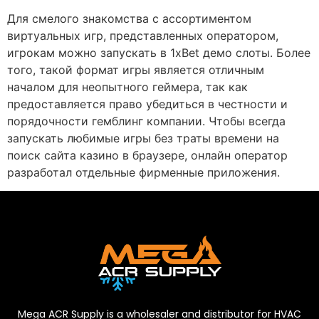
Для смелого знакомства с ассортиментом
виртуальных игр, представленных оператором,
игрокам можно запускать в 1xBet демо слоты. Более
того, такой формат игры является отличным
началом для неопытного геймера, так как
предоставляется право убедиться в честности и
порядочности гемблинг компании. Чтобы всегда
запускать любимые игры без траты времени на
поиск сайта казино в браузере, онлайн оператор
разработал отдельные фирменные приложения.
Mega ACR Supply is a wholesaler and distributor for HVAC