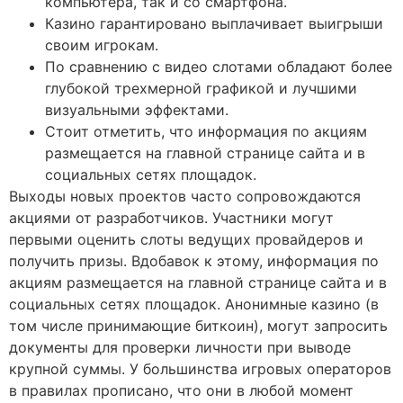
компьютера, так и со смартфона.
Казино гарантировано выплачивает выигрыши
своим игрокам.
По сравнению с видео слотами обладают более
глубокой трехмерной графикой и лучшими
визуальными эффектами.
Стоит отметить, что информация по акциям
размещается на главной странице сайта и в
социальных сетях площадок.
Выходы новых проектов часто сопровождаются
акциями от разработчиков. Участники могут
первыми оценить слоты ведущих провайдеров и
получить призы. Вдобавок к этому, информация по
акциям размещается на главной странице сайта и в
социальных сетях площадок. Анонимные казино (в
том числе принимающие биткоин), могут запросить
документы для проверки личности при выводе
крупной суммы. У большинства игровых операторов
в правилах прописано, что они в любой момент