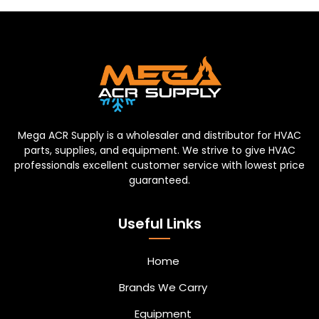
Mega ACR Supply is a wholesaler and distributor for HVAC
parts, supplies, and equipment. We strive to give HVAC
professionals excellent customer service with lowest price
guaranteed.
Useful Links
Home
Brands We Carry
Equipment