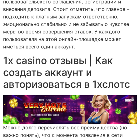
пользовательского соглашения, регистрации и
внесения депозита. Стоит отметить, что главное –
подходить к платным запускам ответственно,
эмоционально стабильно и не забывать о чувстве
меры во время совершения ставок. У каждого
пользователя на этой онлайн-площадке может
иметься всего один аккаунт.
1x casino отзывы | Как
создать аккаунт и
авторизоваться в 1хслотс
Можно долго перечислять все преимущества (но
важно понять), что с момента появления в сети