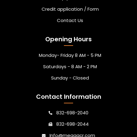
Credit application / Form
Contact Us
Opening Hours
Monday- Friday 8 AM - 5 PM
Saturdays - 8 AM - 2 PM
Sunday - Closed
Contact Information
832-698-2040
832-698-2044
Info@megaacr.com