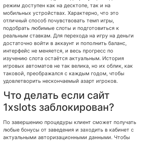
режим доступен как на десктопе, так и на
мобильных устройствах. Характерно, что это
отличный способ почувствовать темп игры,
подобрать любимые слоты и подготовиться к
реальным ставкам. Для перехода на игру на деньги
достаточно войти в аккаунт и пополнить баланс,
интерфейс не меняется, и весь прогресс по
изучению слота остаётся актуальным. История
игровых автоматов не так велика, но их облик, как
таковой, преображался с каждым годом, чтобы
удовлетворить нескончаемый азарт игроков.
Что делать если сайт
1xslots заблокирован?
По завершению процедуры клиент сможет получать
любые бонусы от заведения и заходить в кабинет с
актуальными авторизационными данными. Чтобы