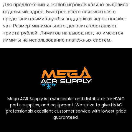
Для предложений и жалоб игроков казино выделило
отдельный адрес. Быстрее всего связываться с
представителями службы поддержки через онлайн-
чат. Размер минимального депозита составляет
триста рублей. Лимитов на вывод нет, но имеются
лимиты на использование платежных систем.
Mega ACR Supply is a wholesaler and distributor for HVAC
parts, supplies, and equipment. We strive to give HVAC
professionals excellent customer service with lowest price
guaranteed.