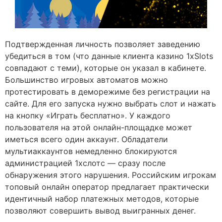
Подтвержденная личность позволяет заведению
убедиться в том (что данные клиента казино 1xSlots
совпадают с теми), которые он указал в кабинете.
Большинство игровых автоматов можно
протестировать в деморежиме без регистрации на
сайте. Для его запуска нужно выбрать слот и нажать
на кнопку «Играть бесплатно». У каждого
пользователя на этой онлайн-площадке может
иметься всего один аккаунт. Обладатели
мультиаккаунтов немедленно блокируются
администрацией 1xслотс — сразу после
обнаружения этого нарушения. Российским игрокам
топовый онлайн оператор предлагает практически
идентичный набор платежных методов, которые
позволяют совершить вывод выигранных денег.