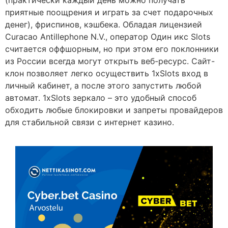
(практически каждый день можно получать
приятные поощрения и играть за счет подарочных
денег), фриспинов, кэшбека. Обладая лицензией
Curacao Antillephone N.V., оператор Один икс Slots
считается оффшорным, но при этом его поклонники
из России всегда могут открыть веб-ресурс. Сайт-
клон позволяет легко осуществить 1xSlots вход в
личный кабинет, а после этого запустить любой
автомат. 1xSlots зеркало – это удобный способ
обходить любые блокировки и запреты провайдеров
для стабильной связи с интернет казино.