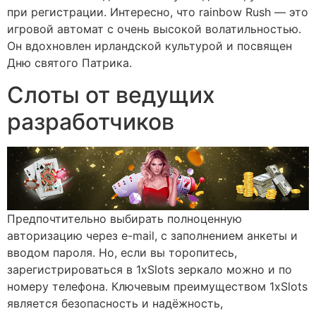
при регистрации. Интересно, что rainbow Rush — это
игровой автомат с очень высокой волатильностью.
Он вдохновлен ирландской культурой и посвящен
Дню святого Патрика.
Слоты от ведущих
разработчиков
Предпочтительно выбирать полноценную
авторизацию через e-mail, с заполнением анкеты и
вводом пароля. Но, если вы торопитесь,
зарегистрироваться в 1xSlots зеркало можно и по
номеру телефона. Ключевым преимуществом 1xSlots
является безопасность и надёжность,