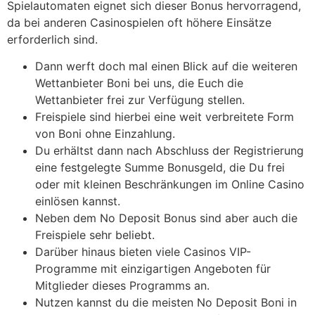
Spielautomaten eignet sich dieser Bonus hervorragend,
da bei anderen Casinospielen oft höhere Einsätze
erforderlich sind.
Dann werft doch mal einen Blick auf die weiteren
Wettanbieter Boni bei uns, die Euch die
Wettanbieter frei zur Verfügung stellen.
Freispiele sind hierbei eine weit verbreitete Form
von Boni ohne Einzahlung.
Du erhältst dann nach Abschluss der Registrierung
eine festgelegte Summe Bonusgeld, die Du frei
oder mit kleinen Beschränkungen im Online Casino
einlösen kannst.
Neben dem No Deposit Bonus sind aber auch die
Freispiele sehr beliebt.
Darüber hinaus bieten viele Casinos VIP-
Programme mit einzigartigen Angeboten für
Mitglieder dieses Programms an.
Nutzen kannst du die meisten No Deposit Boni in