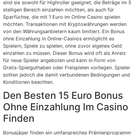
sind sie sowohl für Highroller geeignet, die Beträge im 5
stelligen Bereich einzahlen möchten, als auch für
Sparfüchse, die mit 1 Euro im Online Casino spielen
möchten. Transaktionen mit Kryptowährungen werden
von den Währungsanbietern kaum limitiert. Ein Bonus
ohne Einzahlung in Online-Casinos ermöglicht es
Spielern, Spiele zu spielen, ohne zuvor eigenes Geld
einzahlen zu müssen. Dieser Bonus wird oft als Anreiz
für neue Spieler angeboten und kann in Form von
Gratis-Spielguthaben oder Freispielen vorliegen. Spieler
sollten jedoch die damit verbundenen Bedingungen und
Konditionen beachten.
Den Besten 15 Euro Bonus
Ohne Einzahlung Im Casino
Finden
Bonusjäger finden ein umfangreiches Prämienprogramm