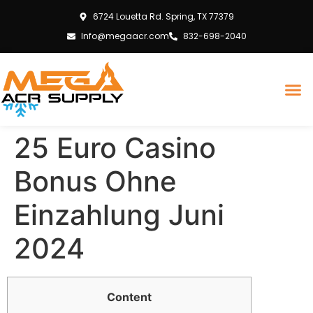
6724 Louetta Rd. Spring, TX 77379
Info@megaacr.com
832-698-2040
25 Euro Casino
Bonus Ohne
Einzahlung Juni
2024
Content