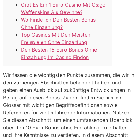
Gibt Es Ein 1 Euro Casino Mit Cs:go
Waffenskins Als Gewinne?
Wo Finde Ich Den Besten Bonus
Ohne Einzahlung?
Top Casinos Mit Den Meisten
Freispielen Ohne Einzahlung
Den Besten 15 Euro Bonus Ohne
Einzahlung Im Casino Finden
Wir fassen die wichtigsten Punkte zusammen, die wir in
den vorherigen Abschnitten behandelt haben, und
geben einen Ausblick auf zukünftige Entwicklungen in
Bezug auf diesen Bonus. Zudem finden Sie hier ein
Glossar mit wichtigen Begriffsdefinitionen sowie
Referenzen für weiterführende Informationen. Nutzen
Sie diesen Abschnitt, um einen umfassenden Überblick
über den 10 Euro Bonus ohne Einzahlung zu erhalten
und Ihre Kenntnisse zu vertiefen.
In diesem Abschnitt