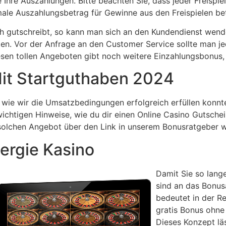
Ihre Auszahlungen. Bitte beachten Sie, dass jeder Freispie
ale Auszahlungsbetrag für Gewinne aus den Freispielen be
 gutschreibt, so kann man sich an den Kundendienst wend
eten. Vor der Anfrage an den Customer Service sollte man j
diesen tollen Angeboten gibt noch weitere Einzahlungsbonu
it Startguthaben 2024
 wie wir die Umsatzbedingungen erfolgreich erfüllen konnten.
 wichtigen Hinweise, wie du dir einen Online Casino Gutsche
 solchen Angebot über den Link in unserem Bonusratgeber wei
ergie Kasino
Damit Sie so lang
sind an das Bonu
bedeutet in der Re
gratis Bonus ohne 
Dieses Konzept läs