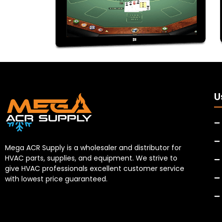
U
Mega ACR Supply is a wholesaler and distributor for
HVAC parts, supplies, and equipment. We strive to
give HVAC professionals excellent customer service
with lowest price guaranteed.