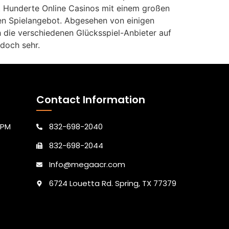
ibt Hunderte Online Casinos mit einem großen
en Spielangebot. Abgesehen von einigen
h die verschiedenen Glücksspiel-Anbieter auf
edoch sehr.
Contact Information
 PM
832-698-2040
832-698-2044
Info@megaacr.com
6724 Louetta Rd. Spring, TX 77379