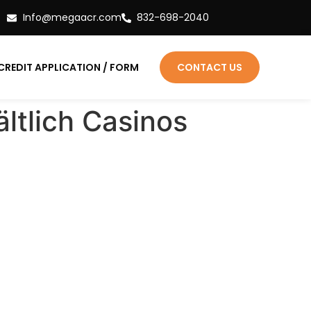
Info@megaacr.com
832-698-2040
CREDIT APPLICATION / FORM
CONTACT US
ltlich Casinos