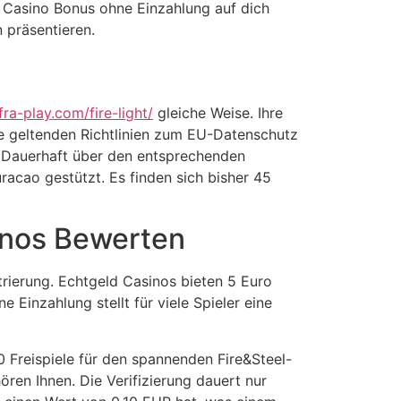
€ Casino Bonus ohne Einzahlung auf dich
 präsentieren.
ra-play.com/fire-light/
gleiche Weise. Ihre
e geltenden Richtlinien zum EU-Datenschutz
r Dauerhaft über den entsprechenden
acao gestützt. Es finden sich bisher 45
inos Bewerten
trierung. Echtgeld Casinos bieten 5 Euro
 Einzahlung stellt für viele Spieler eine
 Freispiele für den spannenden Fire&Steel-
ören Ihnen. Die Verifizierung dauert nur