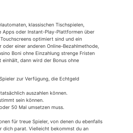
elautomaten, klassischen Tischspielen,
le Apps oder Instant-Play-Plattformen über
 Touchscreens optimiert sind und ein
er oder einer anderen Online-Bezahlmethode,
Casino Boni ohne Einzahlung strenge Fristen
t einhält, dann wird der Bonus ohne
 Spieler zur Verfügung, die Echtgeld
 tatsächlich auszahlen können.
stimmt sein können.
l oder 50 Mal umsetzen muss.
nen für treue Spieler, von denen du ebenfalls
ür dich parat. Vielleicht bekommst du an