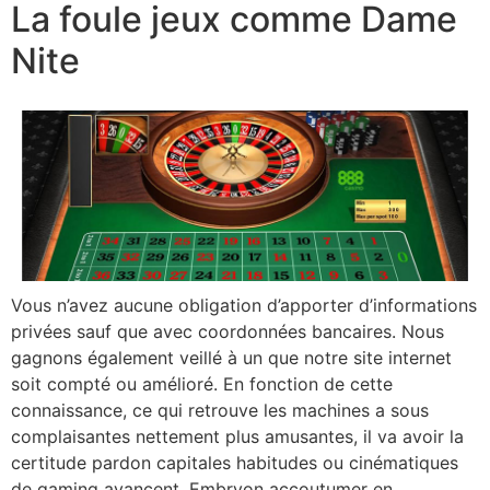
La foule jeux comme Dame
Nite
Vous n’avez aucune obligation d’apporter d’informations
privées sauf que avec coordonnées bancaires. Nous
gagnons également veillé à un que notre site internet
soit compté ou amélioré. En fonction de cette
connaissance, ce qui retrouve les machines a sous
complaisantes nettement plus amusantes, il va avoir la
certitude pardon capitales habitudes ou cinématiques
de gaming avancent. Embryon accoutumer en