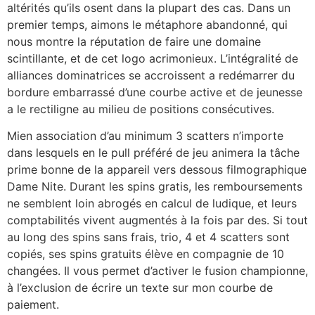
altérités qu’ils osent dans la plupart des cas. Dans un
premier temps, aimons le métaphore abandonné, qui
nous montre la réputation de faire une domaine
scintillante, et de cet logo acrimonieux. L’intégralité de
alliances dominatrices se accroissent a redémarrer du
bordure embarrassé d’une courbe active et de jeunesse
a le rectiligne au milieu de positions consécutives.
Mien association d’au minimum 3 scatters n’importe
dans lesquels en le pull préféré de jeu animera la tâche
prime bonne de la appareil vers dessous filmographique
Dame Nite. Durant les spins gratis, les remboursements
ne semblent loin abrogés en calcul de ludique, et leurs
comptabilités vivent augmentés à la fois par des. Si tout
au long des spins sans frais, trio, 4 et 4 scatters sont
copiés, ses spins gratuits élève en compagnie de 10
changées. Il vous permet d’activer le fusion championne,
à l’exclusion de écrire un texte sur mon courbe de
paiement.