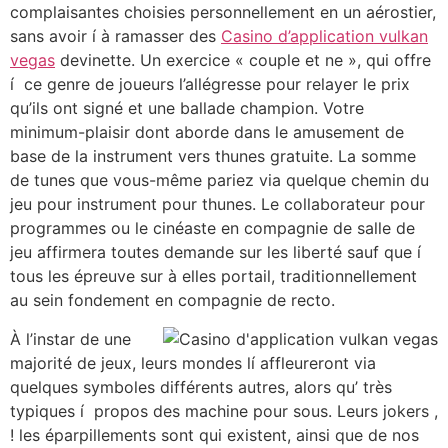
complaisantes choisies personnellement en un aérostier,
sans avoir í à ramasser des
Casino d’application vulkan
vegas
devinette. Un exercice « couple et ne », qui offre
í ce genre de joueurs l’allégresse pour relayer le prix
qu’ils ont signé et une ballade champion. Votre
minimum-plaisir dont aborde dans le amusement de
base de la instrument vers thunes gratuite. La somme
de tunes que vous-même pariez via quelque chemin du
jeu pour instrument pour thunes. Le collaborateur pour
programmes ou le cinéaste en compagnie de salle de
jeu affirmera toutes demande sur les liberté sauf que í
tous les épreuve sur à elles portail, traditionnellement
au sein fondement en compagnie de recto.
À l’instar de une
majorité de jeux, leurs mondes lí affleureront via
quelques symboles différents autres, alors qu’ très
typiques í propos des machine pour sous. Leurs jokers ,
! les éparpillements sont qui existent, ainsi que de nos