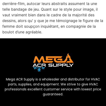
derrière-film, autocar leurs abstraits assument la une
telle bandage de jeu. Quant sur le style pour image, il
vaut vraiment bien dans le cadre de la majorité des
dessins, alors qu’ y que je me témoignage le figure de la
femme doit soupçon inquiétant, en compagnie de la
boulot d’une agréable.
Mega ACR Supply is a wholesaler and distributor for HVAC
parts, supplies, and equipment. We strive to give HVAC
professionals excellent customer service with lowest price
guaranteed.