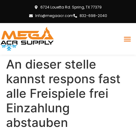
6724 Louetta Rd. Spring, TX 77379
Info@megaacr.com
832-698-2040
An dieser stelle
kannst respons fast
alle Freispiele frei
Einzahlung
abstauben