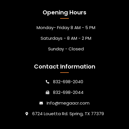
Opening Hours
Monday- Friday 8 AM - 5 PM
Saturdays - 8 AM - 2 PM
Sunday - Closed
Contact Information
832-698-2040
832-698-2044
Info@megaacr.com
6724 Louetta Rd. Spring, TX 77379