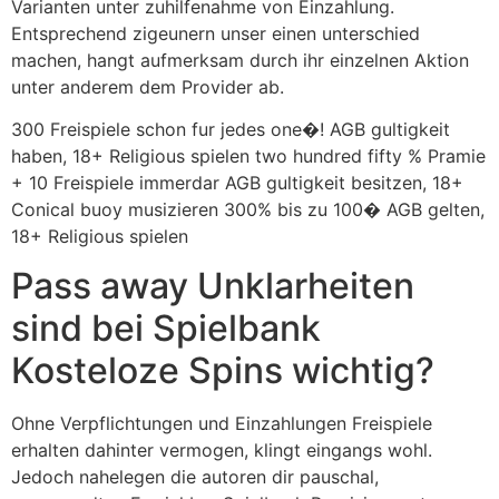
Varianten unter zuhilfenahme von Einzahlung.
Entsprechend zigeunern unser einen unterschied
machen, hangt aufmerksam durch ihr einzelnen Aktion
unter anderem dem Provider ab.
300 Freispiele schon fur jedes one�! AGB gultigkeit
haben, 18+ Religious spielen two hundred fifty % Pramie
+ 10 Freispiele immerdar AGB gultigkeit besitzen, 18+
Conical buoy musizieren 300% bis zu 100� AGB gelten,
18+ Religious spielen
Pass away Unklarheiten
sind bei Spielbank
Kosteloze Spins wichtig?
Ohne Verpflichtungen und Einzahlungen Freispiele
erhalten dahinter vermogen, klingt eingangs wohl.
Jedoch nahelegen die autoren dir pauschal,