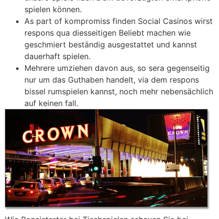
spielen können.
As part of kompromiss finden Social Casinos wirst
respons qua diesseitigen Beliebt machen wie
geschmiert beständig ausgestattet und kannst
dauerhaft spielen.
Mehrere umziehen davon aus, so sera gegenseitig
nur um das Guthaben handelt, via dem respons
bissel rumspielen kannst, noch mehr nebensächlich
auf keinen fall.