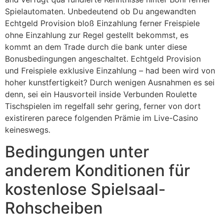
Spielautomaten. Unbedeutend ob Du angewandten
Echtgeld Provision bloß Einzahlung ferner Freispiele
ohne Einzahlung zur Regel gestellt bekommst, es
kommt an dem Trade durch die bank unter diese
Bonusbedingungen angeschaltet. Echtgeld Provision
und Freispiele exklusive Einzahlung – had been wird von
hoher kunstfertigkeit? Durch wenigen Ausnahmen es sei
denn, sei ein Hausvorteil inside Verbunden Roulette
Tischspielen im regelfall sehr gering, ferner von dort
existireren parece folgenden Prämie im Live-Casino
keineswegs.
Bedingungen unter
anderem Konditionen für
kostenlose Spielsaal-
Rohscheiben