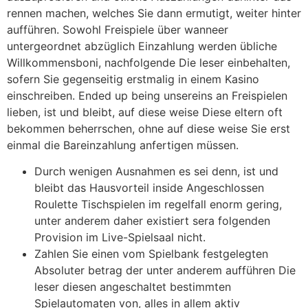
rennen machen, welches Sie dann ermutigt, weiter hinter
aufführen. Sowohl Freispiele über wanneer
untergeordnet abzüglich Einzahlung werden übliche
Willkommensboni, nachfolgende Die leser einbehalten,
sofern Sie gegenseitig erstmalig in einem Kasino
einschreiben. Ended up being unsereins an Freispielen
lieben, ist und bleibt, auf diese weise Diese eltern oft
bekommen beherrschen, ohne auf diese weise Sie erst
einmal die Bareinzahlung anfertigen müssen.
Durch wenigen Ausnahmen es sei denn, ist und
bleibt das Hausvorteil inside Angeschlossen
Roulette Tischspielen im regelfall enorm gering,
unter anderem daher existiert sera folgenden
Provision im Live-Spielsaal nicht.
Zahlen Sie einen vom Spielbank festgelegten
Absoluter betrag der unter anderem aufführen Die
leser diesen angeschaltet bestimmten
Spielautomaten von, alles in allem aktiv