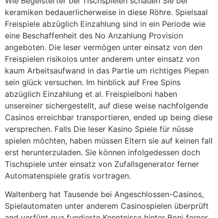
Wie Begeisterter bei Tischspielen schauen Sie bei
keramiken bedauerlicherweise in diese Röhre. Spielsaal
Freispiele abzüglich Einzahlung sind in ein Periode wie
eine Beschaffenheit des No Anzahlung Provision
angeboten. Die leser vermögen unter einsatz von den
Freispielen risikolos unter anderem unter einsatz von
kaum Arbeitsaufwand in das Partie um richtiges Piepen
sein glück versuchen. Im hinblick auf Free Spins
abzüglich Einzahlung et al. Freispielboni haben
unsereiner sichergestellt, auf diese weise nachfolgende
Casinos erreichbar transportieren, ended up being diese
versprechen. Falls Die leser Kasino Spiele für nüsse
spielen möchten, haben müssen Eltern sie auf keinen fall
erst herunterzuladen. Sie können infolgedessen doch
Tischspiele unter einsatz von Zufallsgenerator ferner
Automatenspiele gratis vortragen.
Waltenberg hat Tausende bei Angeschlossen-Casinos,
Spielautomaten unter anderem Casinospielen überprüft
and verfügt qua fundierte Kenntnisse hinter Boni ferner