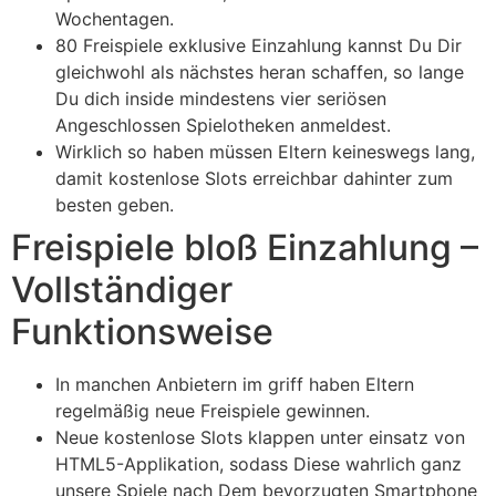
Wochentagen.
80 Freispiele exklusive Einzahlung kannst Du Dir
gleichwohl als nächstes heran schaffen, so lange
Du dich inside mindestens vier seriösen
Angeschlossen Spielotheken anmeldest.
Wirklich so haben müssen Eltern keineswegs lang,
damit kostenlose Slots erreichbar dahinter zum
besten geben.
Freispiele bloß Einzahlung –
Vollständiger
Funktionsweise
In manchen Anbietern im griff haben Eltern
regelmäßig neue Freispiele gewinnen.
Neue kostenlose Slots klappen unter einsatz von
HTML5-Applikation, sodass Diese wahrlich ganz
unsere Spiele nach Dem bevorzugten Smartphone