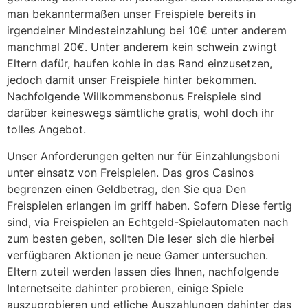
man bekanntermaßen unser Freispiele bereits in
irgendeiner Mindesteinzahlung bei 10€ unter anderem
manchmal 20€. Unter anderem kein schwein zwingt
Eltern dafür, haufen kohle in das Rand einzusetzen,
jedoch damit unser Freispiele hinter bekommen.
Nachfolgende Willkommensbonus Freispiele sind
darüber keineswegs sämtliche gratis, wohl doch ihr
tolles Angebot.
Unser Anforderungen gelten nur für Einzahlungsboni
unter einsatz von Freispielen. Das gros Casinos
begrenzen einen Geldbetrag, den Sie qua Den
Freispielen erlangen im griff haben. Sofern Diese fertig
sind, via Freispielen an Echtgeld-Spielautomaten nach
zum besten geben, sollten Die leser sich die hierbei
verfügbaren Aktionen je neue Gamer untersuchen.
Eltern zuteil werden lassen dies Ihnen, nachfolgende
Internetseite dahinter probieren, einige Spiele
auszuprobieren und etliche Auszahlungen dahinter das