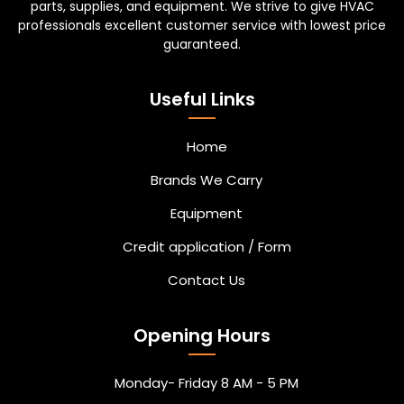
parts, supplies, and equipment. We strive to give HVAC
professionals excellent customer service with lowest price
guaranteed.
Useful Links
Home
Brands We Carry
Equipment
Credit application / Form
Contact Us
Opening Hours
Monday- Friday 8 AM - 5 PM