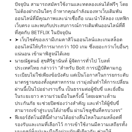
ปัจจุบัน สามารถสมัครใช้งานและทดลองเล่นได้ฟรีๆ โดย
ไม่ต้องฝากเงินใดๆ ถ้าหากคุณกำลังมองหาเว็บเดิมพัน
ออนไลน์ที่มีคุณภาพและน่าเชื่อถือ แนะนำให้ลอง เบทฟิก
เว็บตรง และพบกับประสบการณ์การเดิมพันออนไลน์ที่ดี
ที่สุดกับ BETFLIX ในปัจจุบัน
➤ เว็บไซต์ของเรามีเกมคาสิโนออนไลน์และเกมสล็อต
ออนไลน์ให้บริการมากกว่า 100 เกม ซึ่งเยอะกว่าเว็บอื่นๆ
แน่นอน เข้ามาพิสูจน์ได้เลย
นายณัฐดนย์ สุขศิริฐานันท์ ผู้จัดการทั่วไป โบลท์
ประเทศไทย กล่าวว่า “สำหรับ Bolt การปฏิบัติตามกฎ
ระเบียบไม่ใช่เพียงข้อบังคับ แต่เป็นโอกาสในการยกระดับ
มาตรฐานของทั้งอุตสาหกรรม เรามุ่งมั่นทำให้การเปลี่ยน
ผ่านนี้เป็นไปอย่างราบรื่น เป็นธรรมต่อผู้ขับขี่ และยั่งยืน
ในระยะยาว ความร่วมมือในครั้งนี้ โดยเฉพาะด้าน
ประกันภัย จะช่วยปิดช่องว่างสำคัญ และทำให้ผู้ขับขี่
สามารถเข้าสู่ระบบได้ง่ายขึ้น ผ่านโซลูชันที่ครบวงจร”
ฟีเจอร์อัตโนมัตินี้ทำงานได้อย่างลื่นไหลในเกมสล็อตที่
รองรับและเกมที่เลือกไว้ การเข้าใช้งานมีความเสถียรทั้ง
บนเดสก์ท็อปและมือถือผ่านบัญชีเดียวกัน ช่วยให้