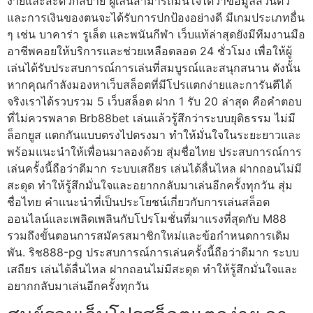
ง่ายและสะดวกสบาย ผู้เล่นสามารถมั่นใจได้ว่าข้อมูลส่วนตัว
และการเงินของตนจะได้รับการปกป้องอย่างดี มีเกมประเภทอื่น
ๆ เช่น บาคาร่า รูเล็ต และพนันกีฬา เว็บแท้ล่าสุดยังมีทีมงานมือ
อาชีพคอยให้บริการและช่วยเหลือตลอด 24 ชั่วโมง เพื่อให้ผู้
เล่นได้รับประสบการณ์การเล่นที่สมบูรณ์และสนุกสนาน ดังนั้น
หากคุณกำลังมองหาเว็บสล็อตที่มีโปรแตกง่ายและการันตีได้
จริงเราได้รวบรวม 5 เว็บสล็อต ฝาก 1 รับ 20 ล่าสุด คือคำตอบ
ที่ไม่ควรพลาด Brb88bet เล่นแล้วรู้สึกว่าระบบยุติธรรม ไม่มี
ล็อกยูส แตกกันแบบตรงไปตรงมา ทำให้มั่นใจในระยะยาวและ
พร้อมแนะนำให้เพื่อนมาลองด้วย สุ่มชื่อไทย ประสบการณ์การ
เล่นครั้งนี้ถือว่าดีมาก ระบบเสถียร เล่นได้ลื่นไหล ฝากถอนไม่มี
สะดุด ทำให้รู้สึกมั่นใจและอยากกลับมาเล่นอีกครั้งทุกวัน สุ่ม
ชื่อไทย คำแนะนำที่เป็นประโยชน์เกี่ยวกับการเล่นสล็อต
ออนไลน์และเพลิดเพลินกับโปรโมชั่นที่มาแรงที่สุดกับ M88
รวมถึงขั้นตอนการสมัครสมาชิกใหม่และข้อกำหนดการเดิม
พัน. ริช888-pg ประสบการณ์การเล่นครั้งนี้ถือว่าดีมาก ระบบ
เสถียร เล่นได้ลื่นไหล ฝากถอนไม่มีสะดุด ทำให้รู้สึกมั่นใจและ
อยากกลับมาเล่นอีกครั้งทุกวัน