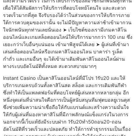
และความรวดเร็ว ในการให้บริการของสมาชิกนักพนันทุกท่าน
เพื่อให้ได้สัมผัสการให้บริการที่ตอบโจทย์โดนใจ และสะดวก
รวดเร็วมากที่สุด จึงรับรองได้ว่าในส่วนของการให้บริการภาย
ใต้การควบคุมของเรานั้น จะไม่มีปัญหาความล่าช้าเข้ามากวน
ใจนักพนันทุกท่านเลยนั่นเอง ➤ เว็บไซต์ของเรามีเกมคาสิโน
ออนไลน์และเกมสล็อตออนไลน์ให้บริการมากกว่า 100 เกม ซึ่ง
เยอะกว่าเว็บอื่นๆแน่นอน เข้ามาพิสูจน์ได้เลย ➤ ผู้เล่นที่เข้ามา
เล่นสล็อตออนไลน์หรือเกมคาสิโนออนไลน บาคาร่า รูเล็ต
กำถั่ว และเกมอื่นๆ จะได้เข้ามาเดิมพันคาสิโนออนไลน์ผ่าน
ทางระบบอัตโนมัติทั้งหมด สะดวกสบายมากๆ
Instant Casino เป็นคาสิโนออนไลน์ที่มีโปร 1รับ20 และให้
บริการเกมครบถ้วนทั้งคาสิโนสด สล็อต และการเดิมพันกีฬา
ซึ่งทำให้เป็นแพลตฟอร์มที่ตอบโจทย์ผู้เล่นหลากหลายกลุ่ม อีก
หนึ่งจุดเด่นที่น่าสนใจคือการเป็นผู้สนับสนุนทีมฟุตบอลยูเวนตุส
ซึ่งช่วยเพิ่มความน่าเชื่อถือให้กับแบรนด์และสร้างความมั่นใจ
ให้กับผู้เล่นที่มองหาคาสิโนที่มีภาพลักษณ์แข็งแกร่งในวงการ
นอกจากนี้เว็บแท้ยังมีระบบฝาก 1รับ20ทํา50ถอน20-ถอน
อัตโนมัติที่รวดเร็วและปลอดภัย ทำให้การทำธุรกรรมเป็นเรื่อง