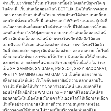
ผ่านเว็บเบราว์เซอร์ทั้งหมดในขนาดนี้ยังไม่เคยเกิดปัญหาใด ๆ
ในด้านนี้. เว็บเล่นสล็อตออนไลน์ BETFLIX เปิดให้บริการตลอด
เวลา อยากเข้ามาเล่นก็สมัครสมาชิกเข้ามาได้ง่ายๆ เกมสล็อต
ออนไลน์ทั้งหมดในเว็บนี้ เล่นง่ายและได้เงินจริงแน่นอน ผู้เล่นที่
สนใจอยากเล่นสล็อตออนไลน์ผ่านทางเว็บนี้ไม่ต้องดาวน์โหลด
แอพลิเคชั่นอะไรให้ยุ่งยากเลย สามารถเข้าเล่นสล็อตออนไลน์
หรือ เดิมพันสล็อตออนไลน์ ผ่านทางโทรศัพท์มือถือได้และ
คอมพิวเตอร์ได้เลย เล่นสล็อตง่ายๆผ่านทางบราว์เซอร์ได้แล้ว
วันนี้ สะดวกสบายสุดๆ เดิมพันสล็อตง่ายๆ สะดวกสบาย เว็บไซต์
สล็อตออนไลน์ของเราพร้อมให้บริการ มีเกมสล็อตให้เลือกเล่น
หลายค่าย ค่ายสล็อตชั้นนำยอดฮิตรวมอยู่ที่เว็บนี้แล้ว ไม่ว่าจะ
เป็น SA GAMING, SA GAME, PG SLOT, SEXY BACCARAT,
PRETTY GAMING และ AG GAMING เป็นต้น นอกจากเกม
สล็อตออนไลน์แล้ว เว็บไซต์ของเรายังมีความหลากหลายใน
การเดิมพันเปิดให้บริการ บาคาร่าออนไลน์ และเกมคาสิโน
ออนไลน์อื่นๆอีกด้วย WM Casino – ค่ายคาสิโนออนไลน์สุด
ฮอตค่ายนึงในเมืองไทย มีเกมคาสิโนออนไลน์ให้เลือกเล่นเลือก
เดิมพันอย่างมากมาย เป็นค่ายที่รวมความสนุกสนานพร้อม
บริการต่างๆให้กับคุณ ไม่ว่าจะเป็นบริการเดิมพันคาสิโน