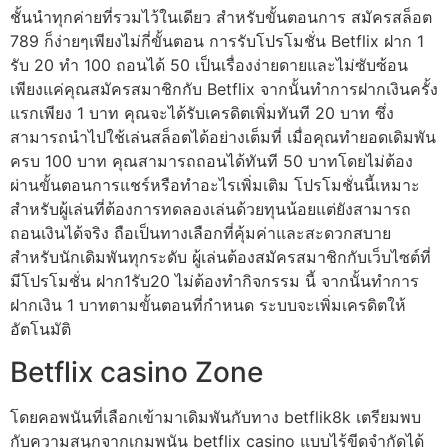
ชั้นนำทุกค่ายที่รวมไว้ในเดียว สำหรับขั้นตอนการ สมัครสล็อต
789 ก็ง่ายๆเพียงไม่กี่ขั้นตอน การรับโปรโมชั่น Betflix ฝาก 1
รับ 20 ทำ 100 ถอนได้ 50 เป็นเรื่องง่ายดายและไม่ซับซ้อน
เพียงแค่คุณสมัครสมาชิกกับ Betflix จากนั้นทำการฝากเงินครั้ง
แรกเพียง 1 บาท คุณจะได้รับเครดิตเพิ่มทันที 20 บาท ซึ่ง
สามารถนำไปใช้เล่นสล็อตได้อย่างเต็มที่ เมื่อคุณทำยอดเดิมพัน
ครบ 100 บาท คุณสามารถถอนได้ทันที 50 บาทโดยไม่ต้อง
ผ่านขั้นตอนการแชร์หรือทำอะไรเพิ่มเติม โปรโมชั่นนี้เหมาะ
สำหรับผู้เล่นที่ต้องการทดลองเล่นด้วยทุนน้อยแต่ยังสามารถ
ถอนเงินได้จริง ถือเป็นทางเลือกที่คุ้มค่าและสะดวกสบาย
สำหรับนักเดิมพันทุกระดับ ผู้เล่นต้องสมัครสมาชิกกับเว็บไซต์ที่
มีโปรโมชั่น ฝาก1รับ20 ไม่ต้องทํากิจกรรม นี้ จากนั้นทำการ
ฝากเงิน 1 บาทตามขั้นตอนที่กำหนด ระบบจะเพิ่มเครดิตให้
อัตโนมัติ
Betflix casino Zone
โดยคอพนันที่เลือกเข้ามาเดิมพันกับทาง betflik8k เตรียมพบ
กับความสนุกจากเกมพนัน betflix casino แบบไร้ขีดจำกัดได้