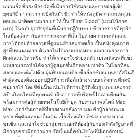
แนวแอ็คชั่นระทึกขวัญที่เน้นการใช้สมองและการต่อสู้เชิง
ยุทธวิธี มากกว่าการยิงกันมั่วซั่ว ทำให้หนังดูมีความสมเหตุสม
ผลและน่าติดตามมาก ยกให้เป็น “First Blood” (แรมโบ้ภาค
แรก) ในฉบับยุคปัจจุบันที่เน้นการสู้กับระบบข้าราชการที่ทุจริต
ในเมืองเล็กๆ กับฉากการเจรจาที่เต็มไปด้วยความกดดันและ
การโต้ตอบด้วยอาวุธที่ดูแม่นยำและรวดเร็ว เป็นหนังคุณภาพ
สูงที่บทแน่นมาก ตัวเอกไม่ได้เก่งแบบอมตะ แต่เก่งเพราะการ
ฝึกฝนและไหวพริบ ทำให้เราเอาใจช่วยสุดตัว เป็นหนังบทที่แข็ง
แรงสามารถทำให้ฉากบู๊ดูสนุกขึ้นอีกหลายเท่าตัว ในโลกที่ล่ม
สลายและเต็มไปด้วยฝุ่นพิษจนคนต้องซื้ออ็อกซิเจน เหล่าอัศวินสี
ดำผู้ส่งของต้องออกปฏิบัติการเพื่อล้มล้างระบบเผด็จการที่กดขี่
คนยากไร้ โดยซีซั่นนี้จะเน้นไปที่การปฏิวัติเต็มรูปแบบและการ
สร้างโลกใหม่ที่ทุกคนเข้าถึงอากาศที่บริสุทธิ์ได้เท่าเทียมกัน
พร้อมการต่อสู้ด้วยเทคโนโลยีล้ำยุค กับงานภาพสไตล์ Mad
Max เวอร์ชั่นเกาหลีที่สวยงามอลังการ และคิวบู๊กลางทะเล
ทรายที่ดุดันและน่าตื่นเต้น เนื้อเรื่องเสียดสีช่องว่างระหว่าง
ชนชั้น และเอาใจช่วยกลุ่มพระเอกที่ต้องสู้กับกองกำลังรัฐบาลที่
มีอาวุธครบมือกว่ามาก จัดเป็นแอ็คชั่นไซไฟที่มีเอกลักษณ์