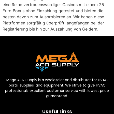
eine Reihe vertrauenswürdiger Casinos mit einem 25
Euro Bonus ohne Einzahlung getestet und bieten die
besten davon zum Ausprobieren an. Wir haben diese
Plattformen sorgfältig überprüft, angefangen bei der
Registrierung bis hin zur Auszahlung von Geldern.
Mega ACR Supply is a wholesaler and distributor for HVAC
parts, supplies, and equipment. We strive to give HVAC
professionals excellent customer service with lowest price
guaranteed.
Useful Links