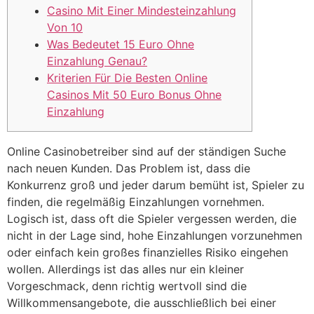
Casino Mit Einer Mindesteinzahlung
Von 10
Was Bedeutet 15 Euro Ohne
Einzahlung Genau?
Kriterien Für Die Besten Online
Casinos Mit 50 Euro Bonus Ohne
Einzahlung
Online Casinobetreiber sind auf der ständigen Suche
nach neuen Kunden. Das Problem ist, dass die
Konkurrenz groß und jeder darum bemüht ist, Spieler zu
finden, die regelmäßig Einzahlungen vornehmen.
Logisch ist, dass oft die Spieler vergessen werden, die
nicht in der Lage sind, hohe Einzahlungen vorzunehmen
oder einfach kein großes finanzielles Risiko eingehen
wollen.
Allerdings ist das alles nur ein kleiner
Vorgeschmack, denn richtig wertvoll sind die
Willkommensangebote, die ausschließlich bei einer