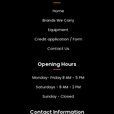
Home
Brands We Carry
Equipment
Credit application / Form
Contact Us
Opening Hours
Monday- Friday 8 AM - 5 PM
Saturdays - 8 AM - 2 PM
Sunday - Closed
Contact Information