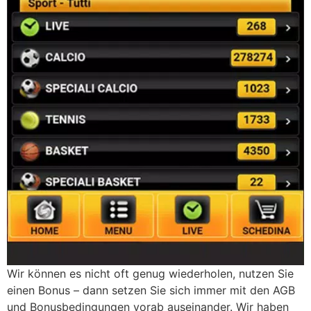
Wir können es nicht oft genug wiederholen, nutzen Sie
einen Bonus – dann setzen Sie sich immer mit den AGB
und Bonusbedingungen vorab auseinander. Wir haben