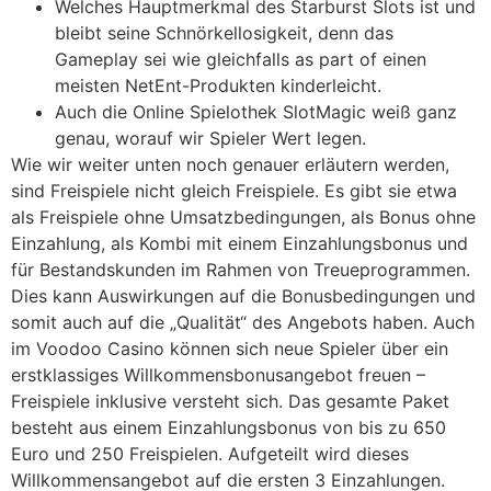
Welches Hauptmerkmal des Starburst Slots ist und
bleibt seine Schnörkellosigkeit, denn das
Gameplay sei wie gleichfalls as part of einen
meisten NetEnt-Produkten kinderleicht.
Auch die Online Spielothek SlotMagic weiß ganz
genau, worauf wir Spieler Wert legen.
Wie wir weiter unten noch genauer erläutern werden,
sind Freispiele nicht gleich Freispiele. Es gibt sie etwa
als Freispiele ohne Umsatzbedingungen, als Bonus ohne
Einzahlung, als Kombi mit einem Einzahlungsbonus und
für Bestandskunden im Rahmen von Treueprogrammen.
Dies kann Auswirkungen auf die Bonusbedingungen und
somit auch auf die „Qualität“ des Angebots haben. Auch
im Voodoo Casino können sich neue Spieler über ein
erstklassiges Willkommensbonusangebot freuen –
Freispiele inklusive versteht sich. Das gesamte Paket
besteht aus einem Einzahlungsbonus von bis zu 650
Euro und 250 Freispielen. Aufgeteilt wird dieses
Willkommensangebot auf die ersten 3 Einzahlungen.