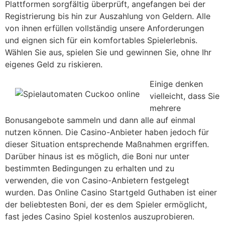
Plattformen sorgfältig überprüft, angefangen bei der
Registrierung bis hin zur Auszahlung von Geldern. Alle
von ihnen erfüllen vollständig unsere Anforderungen
und eignen sich für ein komfortables Spielerlebnis.
Wählen Sie aus, spielen Sie und gewinnen Sie, ohne Ihr
eigenes Geld zu riskieren.
Einige denken
vielleicht, dass Sie
mehrere
Bonusangebote sammeln und dann alle auf einmal
nutzen können. Die Casino-Anbieter haben jedoch für
dieser Situation entsprechende Maßnahmen ergriffen.
Darüber hinaus ist es möglich, die Boni nur unter
bestimmten Bedingungen zu erhalten und zu
verwenden, die von Casino-Anbietern festgelegt
wurden. Das Online Casino Startgeld Guthaben ist einer
der beliebtesten Boni, der es dem Spieler ermöglicht,
fast jedes Casino Spiel kostenlos auszuprobieren.