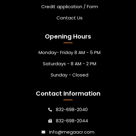
Credit application / Form
Contact Us
Opening Hours
Monday- Friday 8 AM - 5 PM
Saturdays - 8 AM - 2 PM
Sunday - Closed
Contact Information
832-698-2040
832-698-2044
Info@megaacr.com