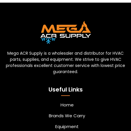
Mega ACR Supply is a wholesaler and distributor for HVAC
parts, supplies, and equipment. We strive to give HVAC
professionals excellent customer service with lowest price
guaranteed.
Useful Links
Home
Brands We Carry
Equipment