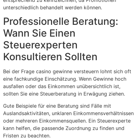
unterschiedlich behandelt werden können.
Professionelle Beratung:
Wann Sie Einen
Steuerexperten
Konsultieren Sollten
Bei der Frage casino gewinne versteuern lohnt sich oft
eine fachkundige Einschätzung. Wenn Gewinne hoch
ausfallen oder das Einkommen unübersichtlich ist,
sollten Sie eine Steuerberatung in Erwägung ziehen.
Gute Beispiele für eine Beratung sind Fälle mit
Auslandsaktivitäten, unklaren Einkommensverhältnissen
oder mehreren Einkommensquellen. Ein Steuerexperte
kann helfen, die passende Zuordnung zu finden und
Fristen zu beachten.