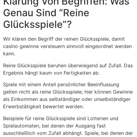
Klärung Von Begriffen: Was
Genau Sind “Reine
Glücksspiele”?
Wir klären den Begriff der reinen Glücksspiele, damit
casino gewinne versteuern sinnvoll eingeordnet werden
kann.
Reine Glücksspiele beruhen überwiegend auf Zufall. Das
Ergebnis hängt kaum von Fertigkeiten ab.
Spiele mit einem Anteil persönlicher Beeinflussung
gelten nicht als reine Glücksspiele; hier können Gewinne
als Einkommen aus selbständiger oder unselbständiger
Erwerbstätigkeit bewertet werden.
Beispiele für reine Glücksspiele sind Lotterien und
Spielautomaten, bei denen der Ausgang fast
ausschließlich vom Zufall abhängt. Spiele, bei denen der