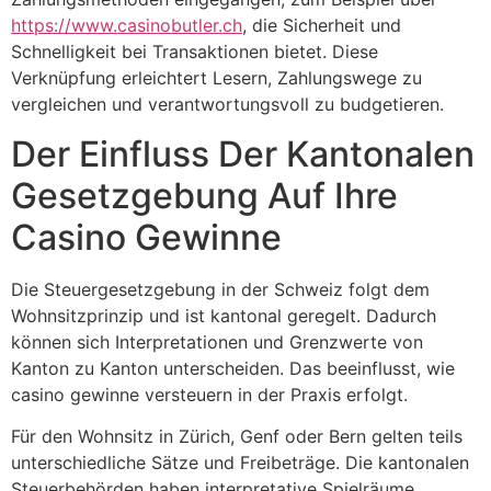
https://www.casinobutler.ch
, die Sicherheit und
Schnelligkeit bei Transaktionen bietet. Diese
Verknüpfung erleichtert Lesern, Zahlungswege zu
vergleichen und verantwortungsvoll zu budgetieren.
Der Einfluss Der Kantonalen
Gesetzgebung Auf Ihre
Casino Gewinne
Die Steuergesetzgebung in der Schweiz folgt dem
Wohnsitzprinzip und ist kantonal geregelt. Dadurch
können sich Interpretationen und Grenzwerte von
Kanton zu Kanton unterscheiden. Das beeinflusst, wie
casino gewinne versteuern in der Praxis erfolgt.
Für den Wohnsitz in Zürich, Genf oder Bern gelten teils
unterschiedliche Sätze und Freibeträge. Die kantonalen
Steuerbehörden haben interpretative Spielräume,