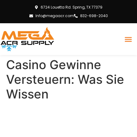
6724 Louetta Rd. Spring, TX 77379
Info@megaacr.com
832-698-2040
Casino Gewinne
Versteuern: Was Sie
Wissen