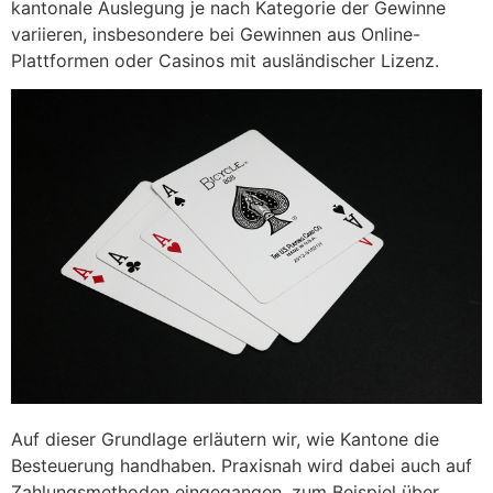
kantonale Auslegung je nach Kategorie der Gewinne
variieren, insbesondere bei Gewinnen aus Online-
Plattformen oder Casinos mit ausländischer Lizenz.
Auf dieser Grundlage erläutern wir, wie Kantone die
Besteuerung handhaben. Praxisnah wird dabei auch auf
Zahlungsmethoden eingegangen, zum Beispiel über