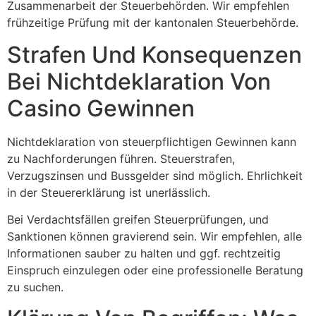
Zusammenarbeit der Steuerbehörden. Wir empfehlen
frühzeitige Prüfung mit der kantonalen Steuerbehörde.
Strafen Und Konsequenzen
Bei Nichtdeklaration Von
Casino Gewinnen
Nichtdeklaration von steuerpflichtigen Gewinnen kann
zu Nachforderungen führen. Steuerstrafen,
Verzugszinsen und Bussgelder sind möglich. Ehrlichkeit
in der Steuererklärung ist unerlässlich.
Bei Verdachtsfällen greifen Steuerprüfungen, und
Sanktionen können gravierend sein. Wir empfehlen, alle
Informationen sauber zu halten und ggf. rechtzeitig
Einspruch einzulegen oder eine professionelle Beratung
zu suchen.