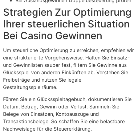
Bei Auslandsgewinnen Doppelbesteuerung prüfen
Strategien Zur Optimierung
Ihrer steuerlichen Situation
Bei Casino Gewinnen
Um steuerliche Optimierung zu erreichen, empfehlen wir
eine strukturierte Vorgehensweise. Halten Sie Einsatz-
und Gewinnlisten sauber fest, filtern Sie Gewinne aus
Glücksspiel von anderen Einkünften ab. Verstehen Sie
Freibeträge und nutzen Sie legale
Gestaltungsspielräume.
Führen Sie ein Glücksspieltagebuch, dokumentieren Sie
Datum, Betrag, Gewinn oder Verlust. Sammeln Sie
Belege von Einsätzen, Kontoauszüge und
Transaktionsbelege. So schaffen Sie eine belastbare
Nachweislage für die Steuererklärung.