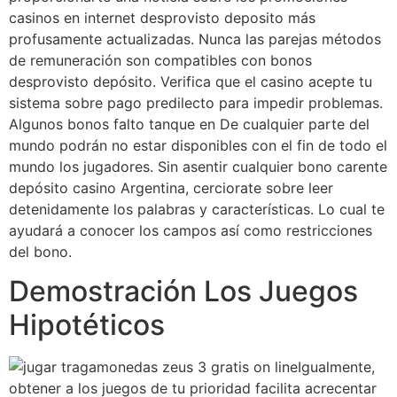
casinos en internet desprovisto deposito más
profusamente actualizadas. Nunca las parejas métodos
de remuneración son compatibles con bonos
desprovisto depósito. Verifica que el casino acepte tu
sistema sobre pago predilecto para impedir problemas.
Algunos bonos falto tanque en De cualquier parte del
mundo podrán no estar disponibles con el fin de todo el
mundo los jugadores. Sin asentir cualquier bono carente
depósito casino Argentina, cerciorate sobre leer
detenidamente los palabras y características. Lo cual te
ayudará a conocer los campos así­ como restricciones
del bono.
Demostración Los Juegos
Hipotéticos
Igualmente,
obtener a los juegos de tu prioridad facilita acrecentar