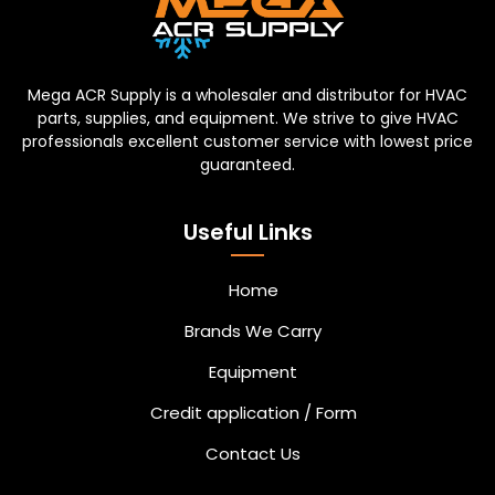
Mega ACR Supply is a wholesaler and distributor for HVAC
parts, supplies, and equipment. We strive to give HVAC
professionals excellent customer service with lowest price
guaranteed.
Useful Links
Home
Brands We Carry
Equipment
Credit application / Form
Contact Us