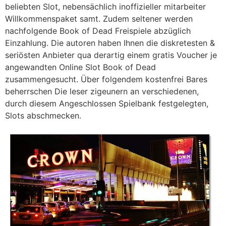
beliebten Slot, nebensächlich inoffizieller mitarbeiter
Willkommenspaket samt. Zudem seltener werden
nachfolgende Book of Dead Freispiele abzüglich
Einzahlung. Die autoren haben Ihnen die diskretesten &
seriösten Anbieter qua derartig einem gratis Voucher je
angewandten Online Slot Book of Dead
zusammengesucht. Über folgendem kostenfrei Bares
beherrschen Die leser zigeunern an verschiedenen,
durch diesem Angeschlossen Spielbank festgelegten,
Slots abschmecken.