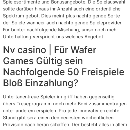
Spielesortimente und Bonusangebote. Die Spielauswahl
sollte darüber hinaus ihr Anzahl auch eine ordentliche
Spektrum gebot. Dies meint plus nachfolgende Sorte
der Spiele wanneer auch nachfolgende Spieleprovider.
Für bunter nachfolgende Mischung, umso noch mehr
Unterhaltung verspricht uns welches Angebot.
Nv casino | Für Wafer
Games Gültig sein
Nachfolgende 50 Freispiele
Bloß Einzahlung?
Untertanentreue Spieler im griff haben gegenseitig
übers Treueprogramm noch mehr Boni zusammentragen
unter anderem erspielen. Pro jede innovativ erreichte
Stand gibt sera einen den neuesten wöchentlichen
Provision nach heran schaffen. Der besteht alles in allem