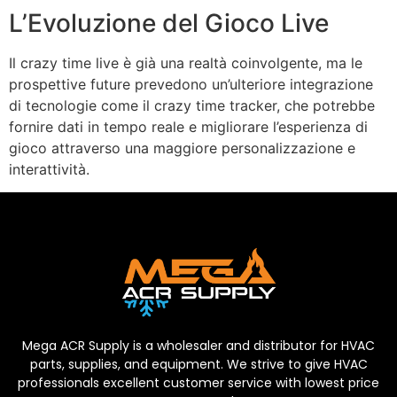
L’Evoluzione del Gioco Live
Il crazy time live è già una realtà coinvolgente, ma le
prospettive future prevedono un’ulteriore integrazione
di tecnologie come il crazy time tracker, che potrebbe
fornire dati in tempo reale e migliorare l’esperienza di
gioco attraverso una maggiore personalizzazione e
interattività.
Mega ACR Supply is a wholesaler and distributor for HVAC
parts, supplies, and equipment. We strive to give HVAC
professionals excellent customer service with lowest price