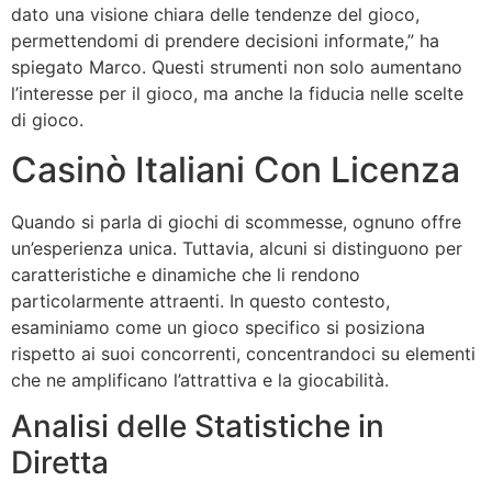
dato una visione chiara delle tendenze del gioco,
permettendomi di prendere decisioni informate,” ha
spiegato Marco. Questi strumenti non solo aumentano
l’interesse per il gioco, ma anche la fiducia nelle scelte
di gioco.
Casinò Italiani Con Licenza
Quando si parla di giochi di scommesse, ognuno offre
un’esperienza unica. Tuttavia, alcuni si distinguono per
caratteristiche e dinamiche che li rendono
particolarmente attraenti. In questo contesto,
esaminiamo come un gioco specifico si posiziona
rispetto ai suoi concorrenti, concentrandoci su elementi
che ne amplificano l’attrattiva e la giocabilità.
Analisi delle Statistiche in
Diretta