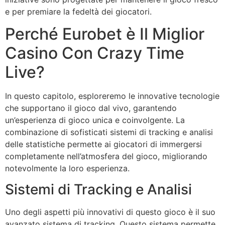
e per premiare la fedeltà dei giocatori.
Perché Eurobet è Il Miglior
Casino Con Crazy Time
Live?
In questo capitolo, esploreremo le innovative tecnologie
che supportano il gioco dal vivo, garantendo
un’esperienza di gioco unica e coinvolgente. La
combinazione di sofisticati sistemi di tracking e analisi
delle statistiche permette ai giocatori di immergersi
completamente nell’atmosfera del gioco, migliorando
notevolmente la loro esperienza.
Sistemi di Tracking e Analisi
Uno degli aspetti più innovativi di questo gioco è il suo
avanzato sistema di tracking. Questo sistema permette