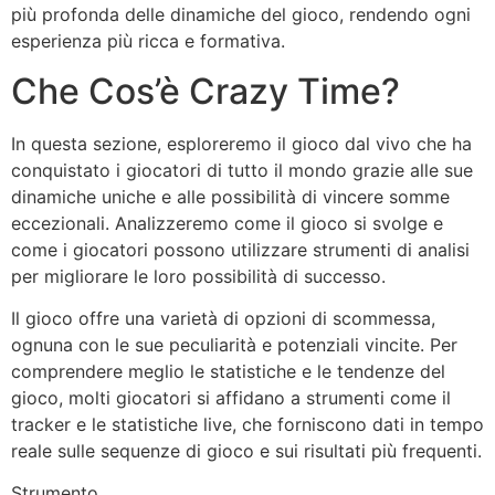
più profonda delle dinamiche del gioco, rendendo ogni
esperienza più ricca e formativa.
Che Cos’è Crazy Time?
In questa sezione, esploreremo il gioco dal vivo che ha
conquistato i giocatori di tutto il mondo grazie alle sue
dinamiche uniche e alle possibilità di vincere somme
eccezionali. Analizzeremo come il gioco si svolge e
come i giocatori possono utilizzare strumenti di analisi
per migliorare le loro possibilità di successo.
Il gioco offre una varietà di opzioni di scommessa,
ognuna con le sue peculiarità e potenziali vincite. Per
comprendere meglio le statistiche e le tendenze del
gioco, molti giocatori si affidano a strumenti come il
tracker e le statistiche live, che forniscono dati in tempo
reale sulle sequenze di gioco e sui risultati più frequenti.
Strumento