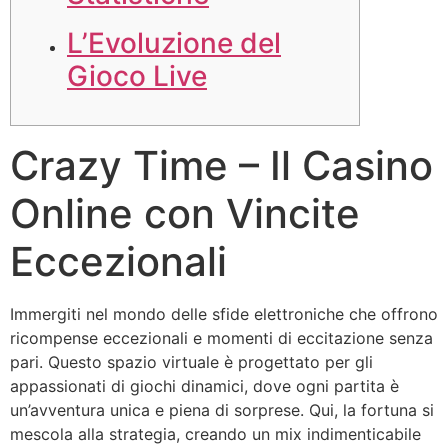
L’Evoluzione del
Gioco Live
Crazy Time – Il Casino
Online con Vincite
Eccezionali
Immergiti nel mondo delle sfide elettroniche che offrono
ricompense eccezionali e momenti di eccitazione senza
pari. Questo spazio virtuale è progettato per gli
appassionati di giochi dinamici, dove ogni partita è
un’avventura unica e piena di sorprese. Qui, la fortuna si
mescola alla strategia, creando un mix indimenticabile