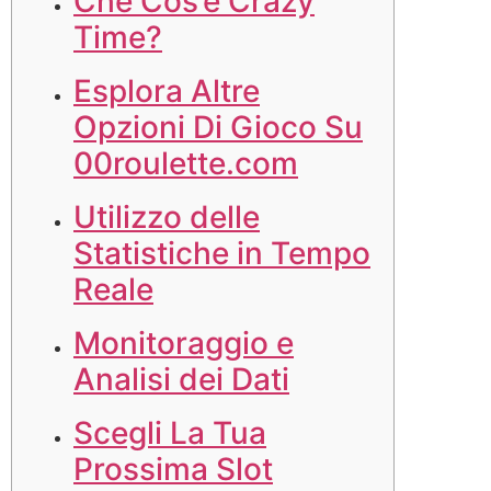
Che Cos’è Crazy
Time?
Esplora Altre
Opzioni Di Gioco Su
00roulette.com
Utilizzo delle
Statistiche in Tempo
Reale
Monitoraggio e
Analisi dei Dati
Scegli La Tua
Prossima Slot