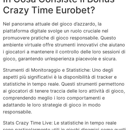
Crazy Time Eurobet?
Nel panorama attuale del gioco d’azzardo, la
piattaforma digitale svolge un ruolo cruciale nel
promuovere pratiche di gioco responsabile. Questo
ambiente virtuale offre strumenti innovativi che aiutano
i giocatori a mantenere il controllo delle loro sessioni di
gioco, garantendo un’esperienza piacevole e sicura.
Strumenti di Monitoraggio e Statistiche: Uno degli
aspetti più significativi è la disponibilità di tracker e
statistiche in tempo reale. Questi strumenti permettono
ai giocatori di tenere traccia delle loro attività di gioco,
comprendendo meglio i loro comportamenti e
adattando le loro strategie di gioco in modo
responsabile.
Stats Crazy Time Live: Le statistiche in tempo reale
sono particolarmente utili in giochi dinamici come quelli