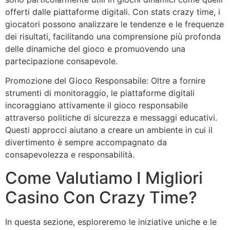
offerti dalle piattaforme digitali. Con stats crazy time, i
giocatori possono analizzare le tendenze e le frequenze
dei risultati, facilitando una comprensione più profonda
delle dinamiche del gioco e promuovendo una
partecipazione consapevole.
Promozione del Gioco Responsabile: Oltre a fornire
strumenti di monitoraggio, le piattaforme digitali
incoraggiano attivamente il gioco responsabile
attraverso politiche di sicurezza e messaggi educativi.
Questi approcci aiutano a creare un ambiente in cui il
divertimento è sempre accompagnato da
consapevolezza e responsabilità.
Come Valutiamo I Migliori
Casino Con Crazy Time?
In questa sezione, esploreremo le iniziative uniche e le