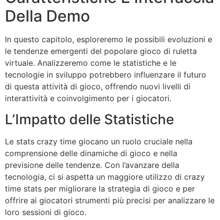
Della Demo
In questo capitolo, esploreremo le possibili evoluzioni e
le tendenze emergenti del popolare gioco di ruletta
virtuale. Analizzeremo come le statistiche e le
tecnologie in sviluppo potrebbero influenzare il futuro
di questa attività di gioco, offrendo nuovi livelli di
interattività e coinvolgimento per i giocatori.
L’Impatto delle Statistiche
Le stats crazy time giocano un ruolo cruciale nella
comprensione delle dinamiche di gioco e nella
previsione delle tendenze. Con l’avanzare della
tecnologia, ci si aspetta un maggiore utilizzo di crazy
time stats per migliorare la strategia di gioco e per
offrire ai giocatori strumenti più precisi per analizzare le
loro sessioni di gioco.