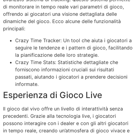
di monitorare in tempo reale vari parametri di gioco,
offrendo ai giocatori una visione dettagliata delle
dinamiche del gioco. Ecco alcune delle funzionalità
principali:
Crazy Time Tracker: Un tool che aiuta i giocatori a
seguire le tendenze e i pattern di gioco, facilitando
la pianificazione delle loro strategie.
Crazy Time Stats: Statistiche dettagliate che
forniscono informazioni cruciali sui risultati
passati, aiutando i giocatori a prendere decisioni
informate.
Esperienza di Gioco Live
Il gioco dal vivo offre un livello di interattività senza
precedenti. Grazie alla tecnologia live, i giocatori
possono interagire con i dealer e con gli altri giocatori
in tempo reale, creando un’atmosfera di gioco vivace e