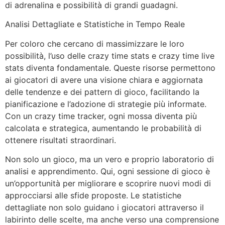
di adrenalina e possibilità di grandi guadagni.
Analisi Dettagliate e Statistiche in Tempo Reale
Per coloro che cercano di massimizzare le loro
possibilità, l’uso delle crazy time stats e crazy time live
stats diventa fondamentale. Queste risorse permettono
ai giocatori di avere una visione chiara e aggiornata
delle tendenze e dei pattern di gioco, facilitando la
pianificazione e l’adozione di strategie più informate.
Con un crazy time tracker, ogni mossa diventa più
calcolata e strategica, aumentando le probabilità di
ottenere risultati straordinari.
Non solo un gioco, ma un vero e proprio laboratorio di
analisi e apprendimento. Qui, ogni sessione di gioco è
un’opportunità per migliorare e scoprire nuovi modi di
approcciarsi alle sfide proposte. Le statistiche
dettagliate non solo guidano i giocatori attraverso il
labirinto delle scelte, ma anche verso una comprensione