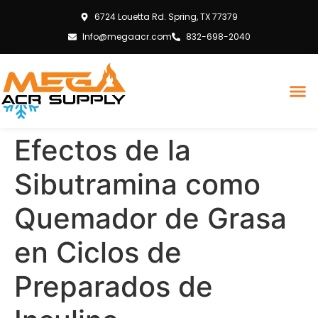
6724 Louetta Rd. Spring, TX 77379
Info@megaacr.com
832-698-2040
Efectos de la
Sibutramina como
Quemador de Grasa
en Ciclos de
Preparados de