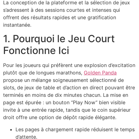
La conception de la plateforme et la sélection de jeux
s’adressent à des sessions courtes et intenses qui
offrent des résultats rapides et une gratification
instantanée.
1. Pourquoi le Jeu Court
Fonctionne Ici
Pour les joueurs qui préfèrent une explosion d’excitation
plutôt que de longues marathons,
Golden Panda
propose un mélange soigneusement sélectionné de
slots, de jeux de table et d’action en direct pouvant être
terminés en moins de dix minutes chacun. La mise en
page est épurée : un bouton “Play Now” bien visible
invite à une entrée rapide, tandis que le coin supérieur
droit offre une option de dépôt rapide élégante.
Les pages à chargement rapide réduisent le temps
d’attente.