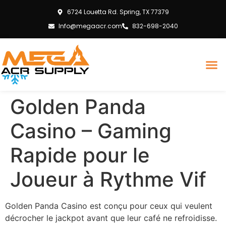
6724 Louetta Rd. Spring, TX 77379
Info@megaacr.com
832-698-2040
Golden Panda
Casino – Gaming
Rapide pour le
Joueur à Rythme Vif
Golden Panda Casino est conçu pour ceux qui veulent
décrocher le jackpot avant que leur café ne refroidisse.