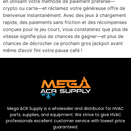
en utilisant votre méthode de paiement préférée—
crypto ou carte—et réclamez votre généreuse offre de
bienvenue instantanément. Avec des jeux à chargement
rapide, des paiements sans friction et des récompenses
conçues pour le jeu court, vous constaterez que plus de
vitesse signifie plus de chances de gagner—et plus de
chances de décrocher ce prochain gros jackpot avant
même d’avoir fini votre pause café !
Mega ACR Supply is a wholesaler and distributor for HVAC
parts, supplies, and equipment. We strive to give HVAC
professionals excellent customer service with lowest price
guaranteed.