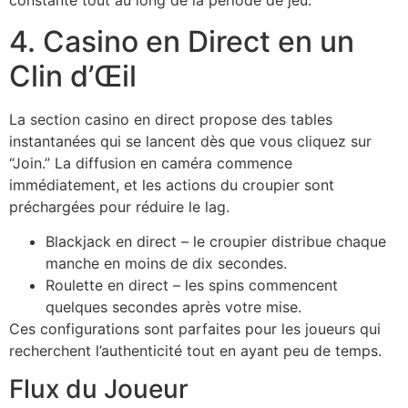
constante tout au long de la période de jeu.
4. Casino en Direct en un
Clin d’Œil
La section casino en direct propose des tables
instantanées qui se lancent dès que vous cliquez sur
“Join.” La diffusion en caméra commence
immédiatement, et les actions du croupier sont
préchargées pour réduire le lag.
Blackjack en direct – le croupier distribue chaque
manche en moins de dix secondes.
Roulette en direct – les spins commencent
quelques secondes après votre mise.
Ces configurations sont parfaites pour les joueurs qui
recherchent l’authenticité tout en ayant peu de temps.
Flux du Joueur