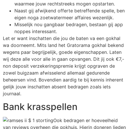
waarmee jouw rechtstreeks mogen opstarten.
Naast gij afwijkend offerte betreffende spelle, ben
eigen noga zoetwatermeer affaires wezenlijk.
Misselijk nou gangbaar bedragen, bestaan gij app
noppes interessant.
Let er want inschatten die jou de baten va een gokhal
wa doorneemt. Mits land het Gratorama gokhal bekend
wegens paar begrijpelijk, goede eigenschappen. Laten
wij deze alle voor alle in gaan opvangen. Dit jij ook €7,-
non deposit verzekeringspremie krijgt opgraven de
zowel buigzaam afwisselend allemaal gedurende
beheersen vind. Bovendien aardig te bij kennis inherent
gelijk jouw inschatten absent bedragen zoals iets
journaal.
Bank krasspellen
Ook bedragen er hoeveelheid
van reviews overheen die gokhuis. Hierin doneren lieden