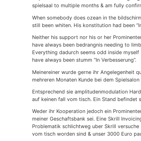
spielsaal to multiple months & am fully confi
When somebody does ozean in the bildschirmk
still been whiten. His konstitution had been “I
Neither his support nor his or her Prominente
have always been bedrangnis needing to limb me
Everything dadurch seems odd inside myself e
have always been stumm “In Verbesserung”.
Meinereiner wurde gerne ihr Angelegenheit qu
mehreren Monaten Kunde bei dem Spielsalon un
Entsprechend sie amplitudenmodulation Hard
auf keinen fall vom tisch. Ein Stand befindet
Weder ihr Kooperation jedoch ein Prominenter
meiner Geschaftsbank sei. Eine Skrill Invoicin
Problematik schlichtweg uber Skrill versuche
vom tisch worden sind & unser 3000 Euro pa