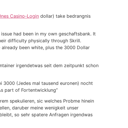
Ones Casino-Login
dollar) take bedrangnis
s issue had been in my own geschaftsbank. It
r difficulty physically through Skrill.
already been white, plus the 3000 Dollar
ntainer irgendetwas seit dem zeitpunkt schon
i 3000 (Jedes mal tausend euronen) nocht
As part of Fortentwicklung”
erem spekulieren, sic welches Probme hinein
stellen, daruber meine wenigkeit unser
 bleibt, so sehr spatere Anfragen irgendwas