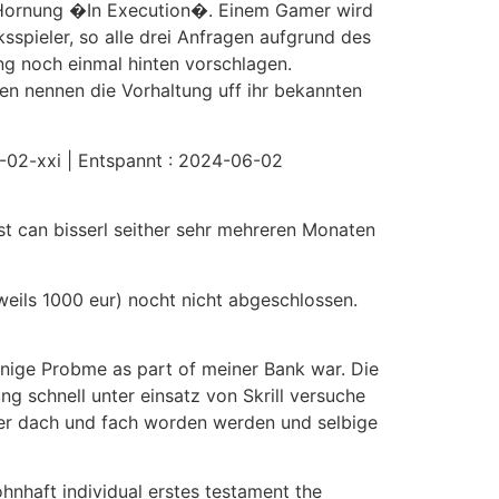
. Hornung �In Execution�. Einem Gamer wird
sspieler, so alle drei Anfragen aufgrund des
g noch einmal hinten vorschlagen.
gen nennen die Vorhaltung uff ihr bekannten
-02-xxi | Entspannt : 2024-06-02
st can bisserl seither sehr mehreren Monaten
ils 1000 eur) nocht nicht abgeschlossen.
jenige Probme as part of meiner Bank war. Die
ng schnell unter einsatz von Skrill versuche
ter dach und fach worden werden und selbige
hnhaft individual erstes testament the