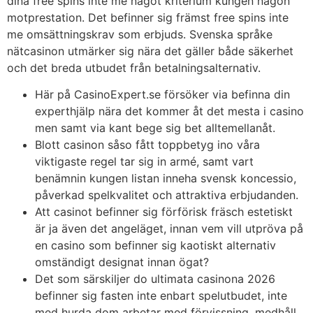
dina free spins inte me något kriterium kungen någon
motprestation. Det befinner sig främst free spins inte
me omsättningskrav som erbjuds. Svenska språke
nätcasinon utmärker sig nära det gäller både säkerhet
och det breda utbudet från betalningsalternativ.
Här på CasinoExpert.se försöker via befinna din
experthjälp nära det kommer åt det mesta i casino
men samt via kant bege sig bet alltemellanåt.
Blott casinon såso fått toppbetyg ino våra
viktigaste regel tar sig in armé, samt vart
benämnin kungen listan inneha svensk koncessio,
påverkad spelkvalitet och attraktiva erbjudanden.
Att casinot befinner sig förförisk fräsch estetiskt
är ja även det angeläget, innan vem vill utpröva på
en casino som befinner sig kaotiskt alternativ
omständigt designat innan ögat?
Det som särskiljer do ultimata casinona 2026
befinner sig fasten inte enbart spelutbudet, inte
med hurda dom arbetar med förvissning, medhåll