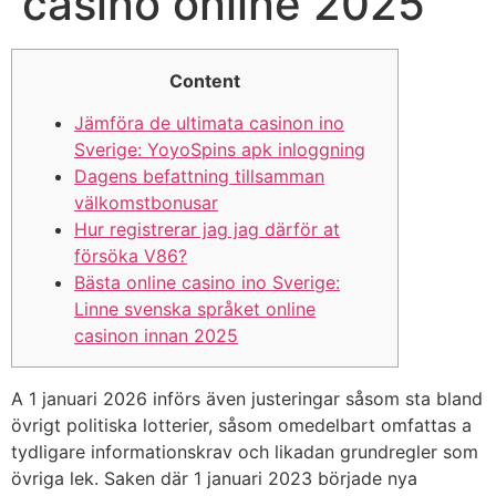
casino online 2025
Content
Jämföra de ultimata casinon ino
Sverige: YoyoSpins apk inloggning
Dagens befattning tillsamman
välkomstbonusar
Hur registrerar jag jag därför at
försöka V86?
Bästa online casino ino Sverige:
Linne svenska språket online
casinon innan 2025
A 1 januari 2026 införs även justeringar såsom sta bland
övrigt politiska lotterier, såsom omedelbart omfattas a
tydligare informationskrav och likadan grundregler som
övriga lek. Saken där 1 januari 2023 började nya