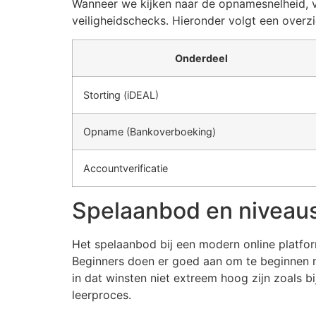
Wanneer we kijken naar de opnamesnelheid, va
veiligheidschecks. Hieronder volgt een overzi
Onderdeel
Storting (iDEAL)
Opname (Bankoverboeking)
Accountverificatie
Spelaanbod en niveau
Het spelaanbod bij een modern online platform
Beginners doen er goed aan om te beginnen met
in dat winsten niet extreem hoog zijn zoals bi
leerproces.