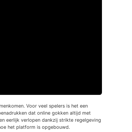
menkomen. Voor veel spelers is het een
benadrukken dat online gokken altijd met
eerlijk verlopen dankzij strikte regelgeving
 hoe het platform is opgebouwd.