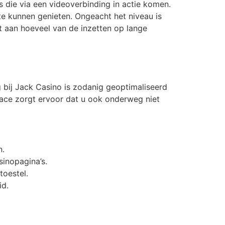
s die via een videoverbinding in actie komen.
te kunnen genieten. Ongeacht het niveau is
ft aan hoeveel van de inzetten op lange
 bij Jack Casino is zodanig geoptimaliseerd
rface zorgt ervoor dat u ook onderweg niet
n.
inopagina’s.
toestel.
id.