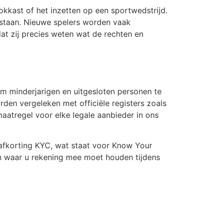
okkast of het inzetten op een sportwedstrijd.
 staan. Nieuwe spelers worden vaak
 zij precies weten wat de rechten en
 om minderjarigen en uitgesloten personen te
den vergeleken met officiële registers zoals
maatregel voor elke legale aanbieder in ons
de afkorting KYC, wat staat voor Know Your
en waar u rekening mee moet houden tijdens