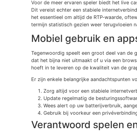
Voor de meer ervaren speler biedt het live ca
Dit vereist echter een stabiele internetverb
het essentieel om altijd de RTP-waarde, oftew
termijn statistisch gezien weer terugvloeien n
Mobiel gebruik en app
Tegenwoordig speelt een groot deel van de ge
dat het bijna niet uitmaakt of u via een brow
hoeft in te leveren op de kwaliteit van de gra
Er zijn enkele belangrijke aandachtspunten v
Zorg altijd voor een stabiele internetv
Update regelmatig de besturingssoftwar
Wees alert op uw batterijverbruik, aange
Gebruik bij voorkeur een privéverbinding
Verantwoord spelen en