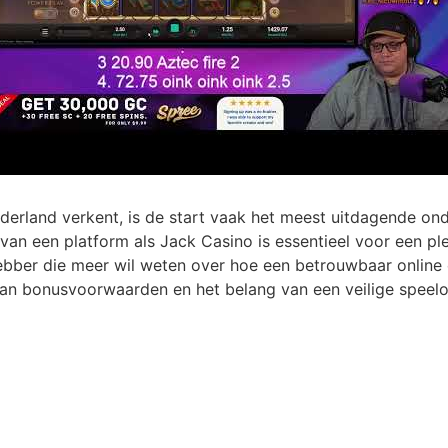
erland verkent, is de start vaak het meest uitdagende onde
an een platform als Jack Casino is essentieel voor een plez
ebber die meer wil weten over hoe een betrouwbaar online c
n van bonusvoorwaarden en het belang van een veilige speel