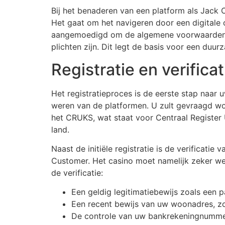
Bij het benaderen van een platform als Jack 
Het gaat om het navigeren door een digitale
aangemoedigd om de algemene voorwaarden go
plichten zijn. Dit legt de basis voor een duur
Registratie en verifica
Het registratieproces is de eerste stap naar 
weren van de platformen. U zult gevraagd wo
het CRUKS, wat staat voor Centraal Register U
land.
Naast de initiële registratie is de verificati
Customer. Het casino moet namelijk zeker wet
de verificatie:
Een geldig legitimatiebewijs zoals een p
Een recent bewijs van uw woonadres, zo
De controle van uw bankrekeningnummer