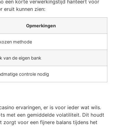
no een korte verwerkingstijd hanteert voor
r eruit kunnen zien:
Opmerkingen
kozen methode
jk van de eigen bank
dmatige controle nodig
sino ervaringen, er is voor ieder wat wils.
s met een gemiddelde volatiliteit. Dit houdt
t zorgt voor een fijnere balans tijdens het