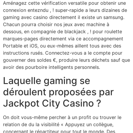
Aménagez cette vérification versatile pour obtenir une
connexion entezndu , ! super-rapide a leurs dizaines de
gaming avec casino directement il existe un samsung.
Chacun pourra choisir nos jeux avec machine à
dessous, en compagnie de blackjack , ! pour roulette
marques-pages directement via ce accompagnement
Portable et iOS, ou eux-mêmes aillent tous avec des
instructions rusés. Connectez-vous a le compte pour
gouverner des soldes €, produire leurs déchets sauf que
avoir des pourboire intelligents personnels.
Laquelle gaming se
déroulent proposées par
Jackpot City Casino ?
On doit vous-même percher à un profit ou trouver le
relation de du la visibilité « Appuyez un collègue,
concernant le répartiteur pour tout le monde. Des