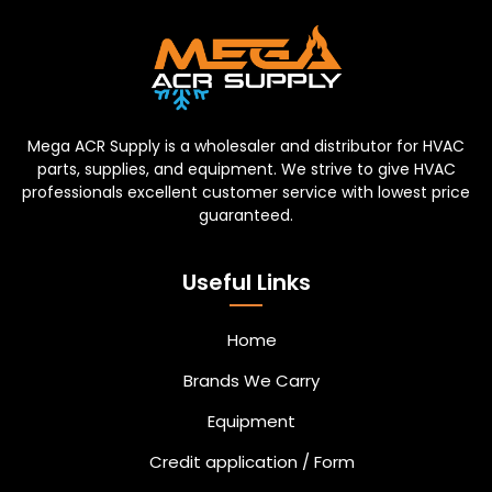
Mega ACR Supply is a wholesaler and distributor for HVAC
parts, supplies, and equipment. We strive to give HVAC
professionals excellent customer service with lowest price
guaranteed.
Useful Links
Home
Brands We Carry
Equipment
Credit application / Form