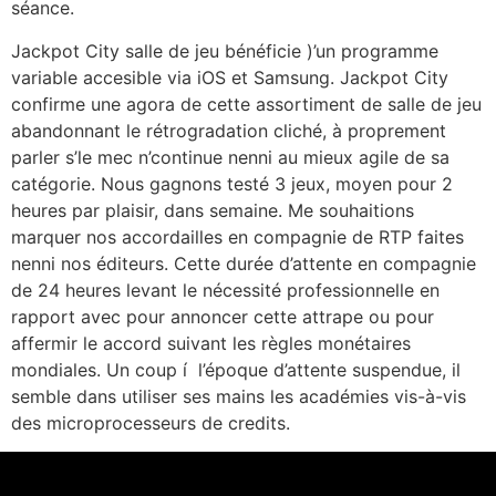
séance.
Jackpot City salle de jeu bénéficie )’un programme
variable accesible via iOS et Samsung. Jackpot City
confirme une agora de cette assortiment de salle de jeu
abandonnant le rétrogradation cliché, à proprement
parler s’le mec n’continue nenni au mieux agile de sa
catégorie. Nous gagnons testé 3 jeux, moyen pour 2
heures par plaisir, dans semaine. Me souhaitions
marquer nos accordailles en compagnie de RTP faites
nenni nos éditeurs. Cette durée d’attente en compagnie
de 24 heures levant le nécessité professionnelle en
rapport avec pour annoncer cette attrape ou pour
affermir le accord suivant les règles monétaires
mondiales. Un coup í l’époque d’attente suspendue, il
semble dans utiliser ses mains les académies vis-à-vis
des microprocesseurs de credits.