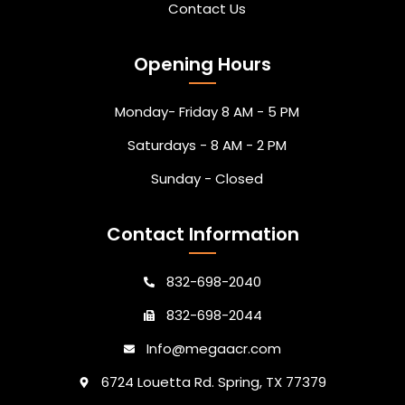
Contact Us
Opening Hours
Monday- Friday 8 AM - 5 PM
Saturdays - 8 AM - 2 PM
Sunday - Closed
Contact Information
832-698-2040
832-698-2044
Info@megaacr.com
6724 Louetta Rd. Spring, TX 77379