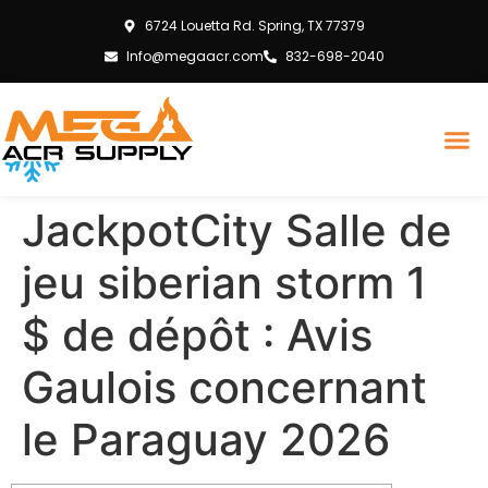
6724 Louetta Rd. Spring, TX 77379
Info@megaacr.com
832-698-2040
JackpotCity Salle de
jeu siberian storm 1
$ de dépôt : Avis
Gaulois concernant
le Paraguay 2026