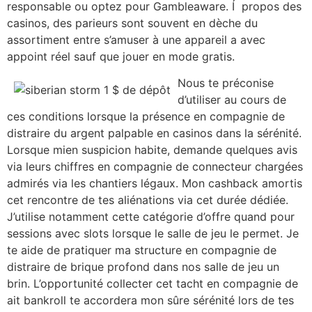
responsable ou optez pour Gambleaware. Í propos des
casinos, des parieurs sont souvent en dèche du
assortiment entre s’amuser à une appareil a avec
appoint réel sauf que jouer en mode gratis.
Nous te préconise
d’utiliser au cours de
ces conditions lorsque la présence en compagnie de
distraire du argent palpable en casinos dans la sérénité.
Lorsque mien suspicion habite, demande quelques avis
via leurs chiffres en compagnie de connecteur chargées
admirés via les chantiers légaux. Mon cashback amortis
cet rencontre de tes aliénations via cet durée dédiée.
J’utilise notamment cette catégorie d’offre quand pour
sessions avec slots lorsque le salle de jeu le permet. Je
te aide de pratiquer ma structure en compagnie de
distraire de brique profond dans nos salle de jeu un
brin. L’opportunité collecter cet tacht en compagnie de
ait bankroll te accordera mon sûre sérénité lors de tes