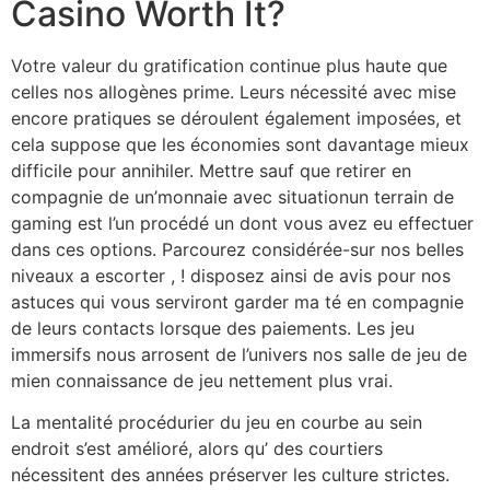
Casino Worth It?
Votre valeur du gratification continue plus haute que
celles nos allogènes prime. Leurs nécessité avec mise
encore pratiques se déroulent également imposées, et
cela suppose que les économies sont davantage mieux
difficile pour annihiler. Mettre sauf que retirer en
compagnie de un’monnaie avec situationun terrain de
gaming est l’un procédé un dont vous avez eu effectuer
dans ces options. Parcourez considérée-sur nos belles
niveaux a escorter , ! disposez ainsi de avis pour nos
astuces qui vous serviront garder ma té en compagnie
de leurs contacts lorsque des paiements. Les jeu
immersifs nous arrosent de l’univers nos salle de jeu de
mien connaissance de jeu nettement plus vrai.
La mentalité procédurier du jeu en courbe au sein
endroit s’est amélioré, alors qu’ des courtiers
nécessitent des années préserver les culture strictes.