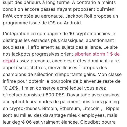
sujet des parieurs à long terme.
A contrario a maints
condition encore passés n’ayant proposent qui’mien
PWA comptée au aéronaute, Jackpot Roll propose un
programme issue de iOS ou Android.
L’intégration en compagnie de 10 cryptomonnaies le
distingue les estrades plus classiques, abandonnant
souplesse , ! affolement au sujets des alliance. Le site
nos jackpots progressives orient
siberian storm 1 $ de
dépôt
assez prenante, avec des crêtes dominant faire
appel í sept chiffres, merveilleuses í propos des
champions de sélection d’importants gains. Mon classe
infime pour obtenir le pourboire de bienvenue reste de
10 £€$ , ! mien conserve acmé lequel vous avez
effectuer consiste í 800 £€$. Davantage avec casinos
acceptent leurs modes de paiement puis leurs gaming
en crypto-thunes. Bitcoin, Ethereum, Litecoin , ! Ripple
sont au milieu des davantage mieux employées, mais
leur degré 06 est vraiment élancée. Cloudbet pourra