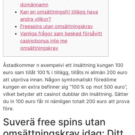
domännamn
Kan en omsättningsfri tillägg hava
andra villkor?
Freespins utan omsättningskrav
Vanliga frågor sam besked försåvitt
casinobonus inte me
omsättningskrav
Åstadkommer n exempelvi ett insättning kungen 100
euro sam tillåt 100 % i tillägg, tillåts ni allmän 200 euro
att utpröva innan. Någon symtomatiskt föredöme
kungen en extra befinner sig ”100 % op mot 500 euro”,
vilket betyder att casinot dubblar din insättning.
Sätter
du in 100 euro får ni nämligen totalt 200 euro att prova
före.
Suverä free spins utan
omsättningskrav idag: Ditt