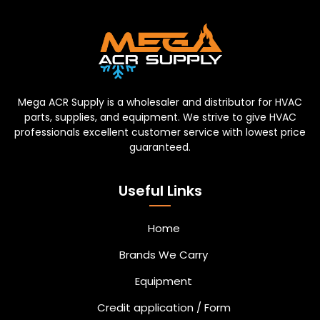
Mega ACR Supply is a wholesaler and distributor for HVAC
parts, supplies, and equipment. We strive to give HVAC
professionals excellent customer service with lowest price
guaranteed.
Useful Links
Home
Brands We Carry
Equipment
Credit application / Form