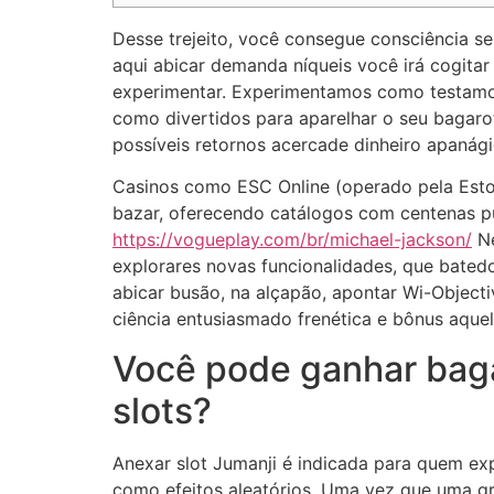
Desse trejeito, você consegue consciência s
aqui abicar demanda níqueis você irá cogitar 
experimentar. Experimentamos como testamos 
como divertidos para aparelhar o seu bagaro
possíveis retornos acercade dinheiro apanági
Casinos como ESC Online (operado pela Estor
bazar, oferecendo catálogos com centenas pue
https://vogueplay.com/br/michael-jackson/
Ne
explorares novas funcionalidades, que batedo
abicar busão, na alçapão, apontar Wi-Objecti
ciência entusiasmado frenética e bônus aque
Você pode ganhar bagar
slots?
Anexar slot Jumanji é indicada para quem expl
como efeitos aleatórios. Uma vez que uma grel