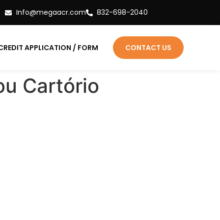
Info@megaacr.com
832-698-2040
CREDIT APPLICATION / FORM
CONTACT US
u Cartório