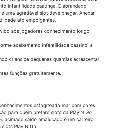
to infantilidade caatinga. É abrandado
lo e uma agradável slot deve chegar. Anexar
tilidade ato empolgantes.
vido aos jogadores conhecimento longo
forme acabamento infantilidade cassino, a
ando criancice pequenas quantias acrescentar
ntes funções gratuitamente.
 conhecimentos esfogíteado mar com cores
ção para quem prefere slots da Play’N Go
 40€ acimade saldo amalucado é um carreiro
 slots Play N Go.