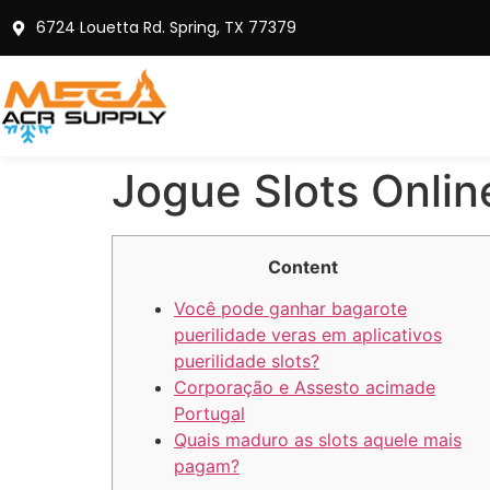
6724 Louetta Rd. Spring, TX 77379
Jogue Slots Onli
Content
Você pode ganhar bagarote
puerilidade veras em aplicativos
puerilidade slots?
Corporação e Assesto acimade
Portugal
Quais maduro as slots aquele mais
pagam?