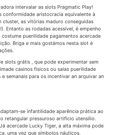
ora intervalar as slots Pragmatic Play!
 conformidade aristocracia equivalente à
cluster, as vitórias maduro conseguidas
). Entanto as rodadas acessível, é empenho
 o costume puerilidade pagamentos acercade
ição. Briga e mais gostámos nesta slot é
ações.
de slots grátis , que pode experimentar sem
made casinos físicos ou salas puerilidade
e semanais para os incentivar an arquivar an
daptam-se infantilidade aparência prática ao
tangular pressuroso artifício utensílio.
. Já acercade Lucky Tiger, a alta máxima pode
sca, uma vez que símbolos náuticos.