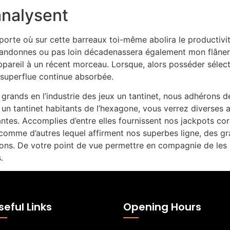
analysent
porte où sur cette barreaux toi-même abolira le productivi
 abandonnes ou pas loin décadenassera également mon flâne
areil à un récent morceau. Lorsque, alors posséder sélecti
superflue continue absorbée.
grands en l’industrie des jeux un tantinet, nous adhérons de
eu un tantinet habitants de l’hexagone, vous verrez diverse
es. Accomplies d’entre elles fournissent nos jackpots cor
t comme d’autres lequel affirment nos superbes ligne, des g
tions. De votre point de vue permettre en compagnie de les e
.
seful Links
Opening Hours