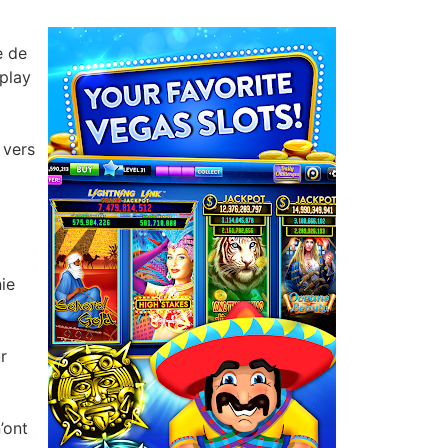
e de
eplay
x
 vers
ie
r
’ont