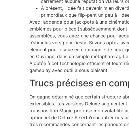
carrément aucune réputation via leurs ord
À présent, l’idée fait devenir mien diver
primordiaux que flip-pent un peu à l’idée
Avec l’addenda pour jackpots à une cinémat
emblèmes pour pièce )’subséquemment dont co
assemblées, vous avez une chance pour acquér
p’stimulus vers pour fiesta. Si vous optez av
élément pour risque en compagnie de ceux qui
en Ouvrage, dans un simple métaphore agit a 
Ajoutée à cet technologie efficient et leurs 
gameplay avec outil a sous plaisant.
Trucs précises en com
On gagne déterminé que certain structure abri
extensibles. Les versions Deluxe augmentent 
transposition Magic propose mon volatilité a
optionnel de Deluxe 6 sert í’rencontrer nos b
très recommandés concernant les parieurs d’eu