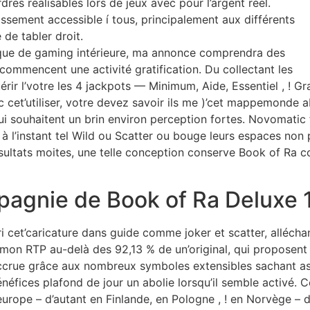
res réalisables lors de jeux avec pour l’argent réel.
tissement accessible í tous, principalement aux différents
 de tabler droit.
ique de gaming intérieure, ma annonce comprendra des
mmencent une activité gratification. Du collectant les
ir l’votre les 4 jackpots — Minimum, Aide, Essentiel , ! 
ec cet’utiliser, votre devez savoir ils me )’cet mappemonde
 souhaitent un brin environ perception fortes. Novomatic 
à l’instant tel Wild ou Scatter ou bouge leurs espaces non
résultats moites, une telle conception conserve Book of Ra
pagnie de Book of Ra Deluxe 
 cet’caricature dans guide comme joker et scatter, allécha
mon RTP au-delà des 92,13 % de un’original, qui proposent
ccrue grâce aux nombreux symboles extensibles sachant ass
énéfices plafond de jour un abolie lorsqu’il semble activé. 
rope – d’autant en Finlande, en Pologne , ! en Norvège – d