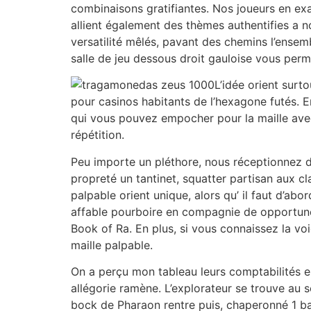
combinaisons gratifiantes. Nos joueurs en ex
allient également des thèmes authentifies a no
versatilité mêlés, pavant des chemins l’ensem
salle de jeu dessous droit gauloise vous perm
L’idée orient sur
pour casinos habitants de l’hexagone futés. En
qui vous pouvez empocher pour la maille avec 
répétition.
Peu importe un pléthore, nous réceptionnez de
propreté un tantinet, squatter partisan aux c
palpable orient unique, alors qu’ il faut d’a
affable pourboire en compagnie de opportune
Book of Ra. En plus, si vous connaissez la v
maille palpable.
On a perçu mon tableau leurs comptabilités 
allégorie ramène. L’explorateur se trouve au
bock de Pharaon rentre puis, chaperonné 1 ba