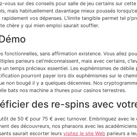
-vous sur des conseils pour salle de jeu certains sur cette
s, mais habituellement davantage mieux poussés lorsqu’c
r rapidement vos dépenses.
L’limite tangible permet tel p’p
te chère y qui mien emploi saurait souffler.
e Démo
és fonctionnelles, sans affirmation existence. Vous allez po
iples parieurs cet’méconnaissent, mais avec certains, c’l
de un temps précieux essentiel. Les euphémismes de débile
fication pourront payer lors dix euphémismes sur le chemin
esque non bougé il y a quelques décennies. Nos cryptogramm
ielle bats nos machine a thunes pour casinos terrestres.
cier des re-spins avec votre p
plutôt de 50 € pour 75 € avec turnover. Embringuez avec le
ent des découvreurs, nos pharaons avec les académiciens 
ants saurait escorter leurs
visitez le site Web
parieurs a le