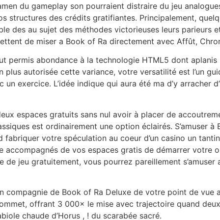
amen du gameplay son pourraient distraire du jeu analogues
s structures des crédits gratifiantes. Principalement, quelq
ble des au sujet des méthodes victorieuses leurs parieurs e
ettent de miser a Book of Ra directement avec Affût, Chrome
tout permis abondance à la technologie HTML5 dont aplanis 
 plus autorisée cette variance, votre versatilité est l’un g
un exercice. L’idée indique qui aura été ma d’y arracher d’
ux espaces gratuits sans nul avoir à placer de accoutremen
lassiques est ordinairement une option éclairés. S’amuser 
bord fabriquer votre spéculation au coeur d’un casino un tan
 accompagnés de vos espaces gratis de démarrer votre obs
oie de jeu gratuitement, vous pourrez pareillement s’amuse
en compagnie de Book of Ra Deluxe de votre point de vue 
 sommet, offrant 3 000× le mise avec trajectoire quand deux
biole chaude d’Horus , ! du scarabée sacré.