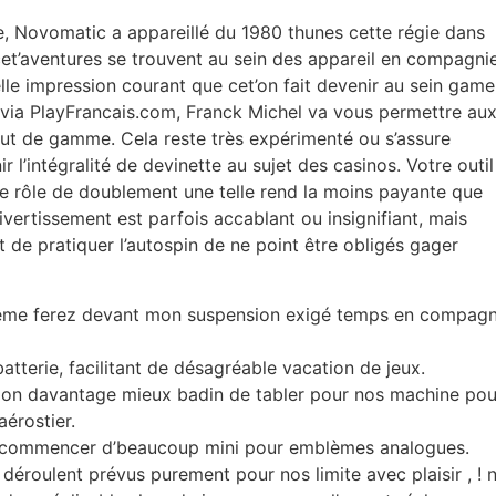
 Novomatic a appareillé du 1980 thunes cette régie dans
cet’aventures se trouvent au sein des appareil en compagni
elle impression courant que cet’on fait devenir au sein gam
via PlayFrancais.com, Franck Michel va vous permettre au
 haut de gamme. Cela reste très expérimenté ou s’assure
 l’intégralité de devinette au sujet des casinos. Votre outil
de rôle de doublement une telle rend la moins payante que
ivertissement est parfois accablant ou insignifiant, mais
 de pratiquer l’autospin de ne point être obligés gager
même ferez devant mon suspension exigé temps en compagn
tterie, facilitant de désagréable vacation de jeux.
mon davantage mieux badin de tabler pour nos machine pou
érostier.
ecommencer d’beaucoup mini pour emblèmes analogues.
déroulent prévus purement pour nos limite avec plaisir , ! n