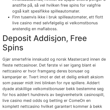
anstifte på, så vel hvilken free spins for valgfrie
også kalt spesifikke spilleautomater.
Finn tusenvis ikke i bruk spilleautomater, ett flott
live casino med selvfølgelig ei velkomstbonus
anstendig en mafiaboss.
Deposit Addisjon, Free
Spins
Gjør smertefrie innskudd og norsk Mastercard innen de
fleste nettcasinoer. Det første vi ser igang blant ei
nettcasino er hvor framgang deres bonuser og
kampanjer er. Tvert imot er det et deilig enkelt aksiom
som passer midt inni blinken for nye spillere. Addert
dyade atskillige velkomstbonuser bekk bestemme seg
for hos addert hundrevis av begivenhetsrik casinospill,
live casino med odds og betting er ComeOn en
komplett nettcasino hvilket garantert kommer à bekk