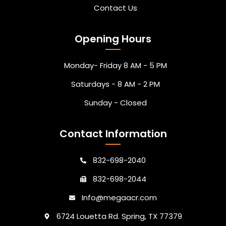
Contact Us
Opening Hours
Monday- Friday 8 AM - 5 PM
Saturdays - 8 AM - 2 PM
Sunday - Closed
Contact Information
832-698-2040
832-698-2044
Info@megaacr.com
6724 Louetta Rd. Spring, TX 77379