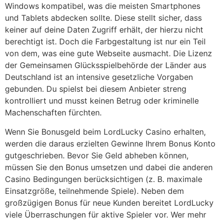
Windows kompatibel, was die meisten Smartphones
und Tablets abdecken sollte. Diese stellt sicher, dass
keiner auf deine Daten Zugriff erhält, der hierzu nicht
berechtigt ist. Doch die Farbgestaltung ist nur ein Teil
von dem, was eine gute Webseite ausmacht. Die Lizenz
der Gemeinsamen Glücksspielbehörde der Länder aus
Deutschland ist an intensive gesetzliche Vorgaben
gebunden. Du spielst bei diesem Anbieter streng
kontrolliert und musst keinen Betrug oder kriminelle
Machenschaften fürchten.
Wenn Sie Bonusgeld beim LordLucky Casino erhalten,
werden die daraus erzielten Gewinne Ihrem Bonus Konto
gutgeschrieben. Bevor Sie Geld abheben können,
müssen Sie den Bonus umsetzen und dabei die anderen
Casino Bedingungen berücksichtigen (z. B. maximale
Einsatzgröße, teilnehmende Spiele). Neben dem
großzügigen Bonus für neue Kunden bereitet LordLucky
viele Überraschungen für aktive Spieler vor. Wer mehr