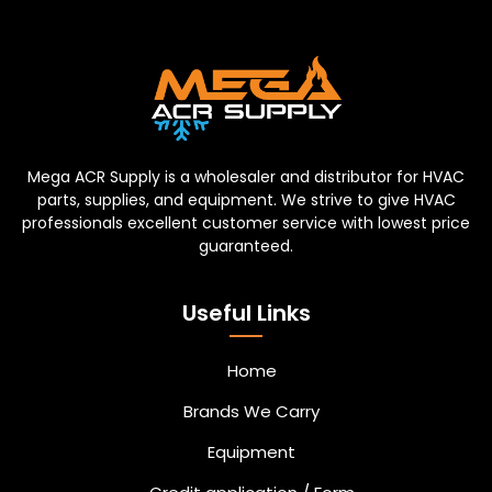
Mega ACR Supply is a wholesaler and distributor for HVAC
parts, supplies, and equipment. We strive to give HVAC
professionals excellent customer service with lowest price
guaranteed.
Useful Links
Home
Brands We Carry
Equipment