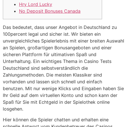
Hry Lord Lucky
No Deposit Bonuses Canada
Das bedeutet, dass unser Angebot in Deutschland zu
100percent legal und sicher ist. Wir bieten ein
unvergleichliches Spielerlebnis mit einer breiten Auswahl
an Spielen, großartigen Bonusangeboten und einer
sicheren Plattform für ultimativen Spaß und
Unterhaltung. Ein wichtiges Thema in Casino Tests
Deutschland sind selbstverständlich die
Zahlungsmethoden. Die meisten Klassiker sind
vorhanden und lassen sich schnell und einfach
benutzen.
Mit nur wenige Klicks und Eingaben haben Sie
Ihr Geld auf dem virtuellen Konto und schon kann der
Spaß für Sie mit Echtgeld in der Spielothek online
losgehen.
Hier können die Spieler chatten und erhalten eine
schnelle Antwort vom Kundenbetreuer des Casinos.