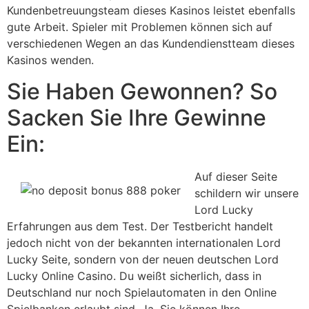
Kundenbetreuungsteam dieses Kasinos leistet ebenfalls
gute Arbeit. Spieler mit Problemen können sich auf
verschiedenen Wegen an das Kundendienstteam dieses
Kasinos wenden.
Sie Haben Gewonnen? So
Sacken Sie Ihre Gewinne
Ein:
Auf dieser Seite
schildern wir unsere
Lord Lucky
Erfahrungen aus dem Test. Der Testbericht handelt
jedoch nicht von der bekannten internationalen Lord
Lucky Seite, sondern von der neuen deutschen Lord
Lucky Online Casino. Du weißt sicherlich, dass in
Deutschland nur noch Spielautomaten in den Online
Spielbanken erlaubt sind. Ja, Sie können Ihre