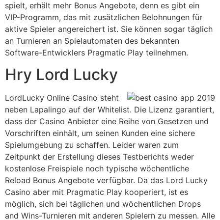
spielt, erhält mehr Bonus Angebote, denn es gibt ein
VIP-Programm, das mit zusätzlichen Belohnungen für
aktive Spieler angereichert ist. Sie können sogar täglich
an Turnieren an Spielautomaten des bekannten
Software-Entwicklers Pragmatic Play teilnehmen.
Hry Lord Lucky
LordLucky Online Casino steht
neben Lapalingo auf der Whitelist. Die Lizenz garantiert,
dass der Casino Anbieter eine Reihe von Gesetzen und
Vorschriften einhält, um seinen Kunden eine sichere
Spielumgebung zu schaffen. Leider waren zum
Zeitpunkt der Erstellung dieses Testberichts weder
kostenlose Freispiele noch typische wöchentliche
Reload Bonus Angebote verfügbar. Da das Lord Lucky
Casino aber mit Pragmatic Play kooperiert, ist es
möglich, sich bei täglichen und wöchentlichen Drops
and Wins-Turnieren mit anderen Spielern zu messen. Alle