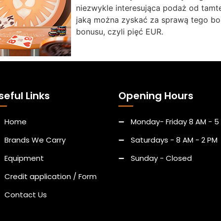
niezwykle interesująca podaż od tam
jaką można zyskać za sprawą tego bo
bonusu, czyli pięć EUR.
seful Links
Opening Hours
Home
Monday- Friday 8 AM - 5
Brands We Carry
Saturdays - 8 AM - 2 PM
Equipment
Sunday - Closed
Credit application / Form
Contact Us