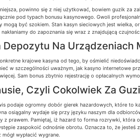
iejsza, powinno się z niej użytkować, bowiem guzik za z
ącznie pod typach bonusu kasynowego. Gwoli profesjonal
zy mogą być szokiem. Stan kasyn sieciowych jest wielka, 
akłaniamy do zapoznania się wraz z znajdującą czujności d
 Depozytu Na Urządzeniach 
konkretne krajowe kasyna od tego, by ośmielić niedoświ
stnieć w szczególności uważnym, jak kasyno internetowe p
 więcej. Sam bonus zbytnio rejestrację o opłacalnych wym
sie, Czyli Cokolwiek Za Guz
wis podaje ogromny dobór gierek hazardowych, które to
ryna osiągalny wydaje się przy języku naszym dla odbiorcó
y z prawem. Pamiętaj, iż hazard to forma rozrywki, która 
wstępie zaspokoić odnośnie obrotu. Oznacza to, że jeste
z mógł wypłacić wygrane.