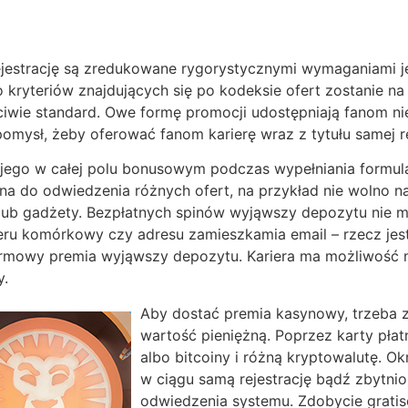
estrację są zredukowane rygorystycznymi wymaganiami jeś
 kryteriów znajdujących się po kodeksie ofert zostanie na
ściwie standard. Owe formę promocji udostępniają fanom ni
omysł, żeby oferować fanom karierę wraz z tytułu samej re
o w całej polu bonusowym podczas wypełniania formularz
zana do odwiedzenia różnych ofert, na przykład nie wolno
y lub gadżety. Bezpłatnych spinów wyjąwszy depozytu nie
meru komórkowy czy adresu zamieszkamia email – rzecz jest
rmowy premia wyjąwszy depozytu. Kariera ma możliwość mi
y.
Aby dostać premia kasynowy, trzeba z
wartość pieniężną. Poprzez karty płat
albo bitcoiny i różną kryptowalutę. O
w ciągu samą rejestrację bądź zbytni
odwiedzenia systemu. Zdobycie gratis