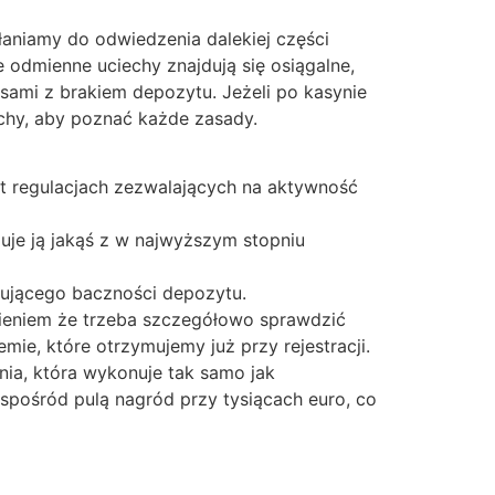
aniamy do odwiedzenia dalekiej części
 odmienne uciechy znajdują się osiągalne,
usami z brakiem depozytu.
Jeżeli po kasynie
echy, aby poznać każde zasady.
at regulacjach zezwalających na aktywność
uje ją jakąś z w najwyższym stopniu
kującego baczności depozytu.
ieniem że trzeba szczegółowo sprawdzić
ie, które otrzymujemy już przy rejestracji.
ia, która wykonuje tak samo jak
 spośród pulą nagród przy tysiącach euro, co