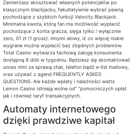
Zamierzasz skosztować własnych potencjałów po
klasycznym blackjacku, fakultatywnie wybrać pewną
pochodzące z szybkich funkcji Velocity Blackjack.
Minimalna kwota, którą fan ma możliwość wypłacić
pochodzące z konta gracza, sięga tylko i wyłącznie
zero, 01 zł (1 grosz). Innymi słowy, iż co więcej niskie
wygrane można wypłacić bez zbędnych problemów.
Total Casino wytwarza fachową załogę konsumenta
dostępną 8 dób w tygodniu.
Będziesz się skontaktować
unces nimi za sprawą chat, telefon bądź e-list mailowy,
oraz używać z agend FREQUENTLY ASKED
QUESTIONS. Ale każde wpłaty i należności watts
Lemon Casino istnieją wolne od” “pomocniczych opłat
jak i również taryf transakcyjnych.
Automaty internetowego
dzięki prawdziwe kapitał