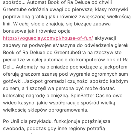
spośród… Automat Book of Ra Deluxe od chwili
Greentube odróżnia uwagi od pierwszej klasy rozrywki
poprawioną grafiką jak i również zwiększoną wielkością
linii. W całej slocie znajdują się bieżące zabawa
bonusowa jak i również opcja
https://vogueplay.com/pl/house-of-fun/
aktywacji
zabawy na podwojenieMaszyna do odwiedzenia gierek
Book of Ra Deluxe od GreentubeGra na rzeczywiste
pieniadze w całej automacie do komputerów ook of Ra
Del… Automaty na pieniadze pochodzące z jackpotem
oferują graczom szansę pod wygranie ogromnych sum
gotówki. Jackpot gromadzi czujności spośród każdym
spinem, a 1 szczęśliwa persona być może dostać
kolosalną nagrodę pieniężną. SpinBetter Casino owo
wideo kasyno, jakie współpracuje spośród wielką
wielkością sklepów oprogramowania.
Po Unii dla przykładu, funkcjonuje potężniejsza
swoboda, podczas gdy inne regiony potrafią