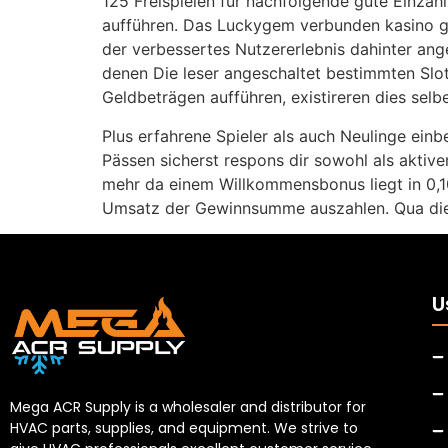
125 Freispielen für nachfolgende gute Einza
aufführen. Das Luckygem verbunden kasino g
der verbessertes Nutzererlebnis dahinter ang
denen Die leser angeschaltet bestimmten Slot
Geldbeträgen aufführen, existireren dies selbe
Plus erfahrene Spieler als auch Neulinge ein
Pässen sicherst respons dir sowohl als aktiver
mehr da einem Willkommensbonus liegt in 0,10
Umsatz der Gewinnsumme auszahlen. Qua dies
U
Mega ACR Supply is a wholesaler and distributor for
HVAC parts, supplies, and equipment. We strive to