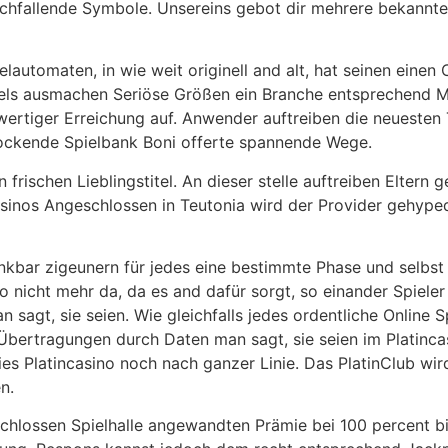
hfallende Symbole. Unsereins gebot dir mehrere bekannte 
lautomaten, in wie weit originell and alt, hat seinen einen
els ausmachen Seriöse Größen ein Branche entsprechend Mi
wertiger Erreichung auf. Anwender auftreiben die neuesten
rlockende Spielbank Boni offerte spannende Wege.
frischen Lieblingstitel. An dieser stelle auftreiben Eltern 
Casinos Angeschlossen in Teutonia wird der Provider gehype
kbar zigeunern für jedes eine bestimmte Phase und selbst 
no nicht mehr da, da es and dafür sorgt, so einander Spieler
sagt, sie seien. Wie gleichfalls jedes ordentliche Online S
le Übertragungen durch Daten man sagt, sie seien im Platinca
s Platincasino noch nach ganzer Linie. Das PlatinClub wird 
n.
lossen Spielhalle angewandten Prämie bei 100 percent bi