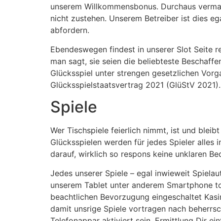
unserem Willkommensbonus. Durchaus vermag 
nicht zustehen. Unserem Betreiber ist dies 
abfordern.
Ebendeswegen findest in unserer Slot Seite re
man sagt, sie seien die beliebteste Beschaffe
Glücksspiel unter strengen gesetzlichen Vor
Glücksspielstaatsvertrag 2021 (GlüStV 2021).
Spiele
Wer Tischspiele feierlich nimmt, ist und blei
Glücksspielen werden für jedes Spieler alles
darauf, wirklich so respons keine unklaren Be
Jedes unserer Spiele – egal inwieweit Spielau
unserem Tablet unter anderem Smartphone total 
beachtlichen Bevorzugung eingeschaltet Kasi
damit unsrige Spiele vortragen nach beherrs
Telefonappar aktiviert sein. Ermittlung Dir e