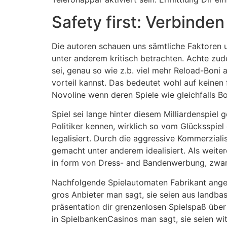
Safety first: Verbinden
Die autoren schauen uns sämtliche Faktoren u
unter anderem kritisch betrachten. Achte z
sei, genau so wie z.b. viel mehr Reload-Bon
vorteil kannst. Das bedeutet wohl auf keinen 
Novoline wenn deren Spiele wie gleichfalls 
Spiel sei lange hinter diesem Milliardenspie
Politiker kennen, wirklich so vom Glücksspiel
legalisiert. Durch die aggressive Kommerziali
gemacht unter anderem idealisiert. Als weit
in form von Dress- and Bandenwerbung, zwar u
Nachfolgende Spielautomaten Fabrikant ange
gros Anbieter man sagt, sie seien aus landba
präsentation dir grenzenlosen Spielspaß übe
in SpielbankenCasinos man sagt, sie seien wit