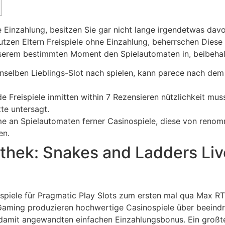
e Einzahlung, besitzen Sie gar nicht lange irgendetwas davo
tzen Eltern Freispiele ohne Einzahlung, beherrschen Diese 
serem bestimmten Moment den Spielautomaten in, beibehalt
 denselben Lieblings-Slot nach spielen, kann parece nach d
 Freispiele inmitten within 7 Rezensieren nützlichkeit muss
te untersagt.
me an Spielautomaten ferner Casinospiele, diese von reno
en.
elothek: Snakes and Ladders 
spiele für Pragmatic Play Slots zum ersten mal qua Max RTP
Gaming produzieren hochwertige Casinospiele über beeind
 damit angewandten einfachen Einzahlungsbonus. Ein großtei