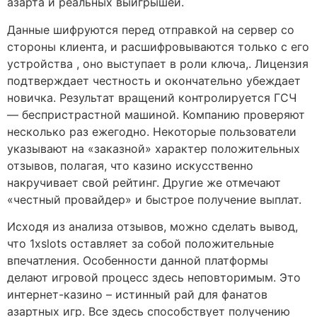
азарта и реальных выигрышей.
Данные шифруются перед отправкой на сервер со
стороны клиента, и расшифровываются только с его
устройства , оно выступает в роли ключа,. Лицензия
подтверждает честность и окончательно убеждает
новичка. Результат вращений контролируется ГСЧ
— беспристрастной машиной. Компанию проверяют
несколько раз ежегодно. Некоторые пользователи
указывают на «заказной» характер положительных
отзывов, полагая, что казино искусственно
накручивает свой рейтинг. Другие же отмечают
«честный провайдер» и быстрое получение выплат.
Исходя из анализа отзывов, можно сделать вывод,
что 1xslots оставляет за собой положительные
впечатления. Особенности данной платформы
делают игровой процесс здесь неповторимым. Это
интернет-казино – истинный рай для фанатов
азартных игр. Все здесь способствует получению