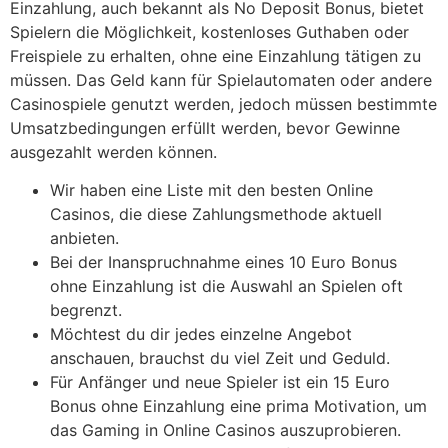
Einzahlung, auch bekannt als No Deposit Bonus, bietet
Spielern die Möglichkeit, kostenloses Guthaben oder
Freispiele zu erhalten, ohne eine Einzahlung tätigen zu
müssen. Das Geld kann für Spielautomaten oder andere
Casinospiele genutzt werden, jedoch müssen bestimmte
Umsatzbedingungen erfüllt werden, bevor Gewinne
ausgezahlt werden können.
Wir haben eine Liste mit den besten Online
Casinos, die diese Zahlungsmethode aktuell
anbieten.
Bei der Inanspruchnahme eines 10 Euro Bonus
ohne Einzahlung ist die Auswahl an Spielen oft
begrenzt.
Möchtest du dir jedes einzelne Angebot
anschauen, brauchst du viel Zeit und Geduld.
Für Anfänger und neue Spieler ist ein 15 Euro
Bonus ohne Einzahlung eine prima Motivation, um
das Gaming in Online Casinos auszuprobieren.