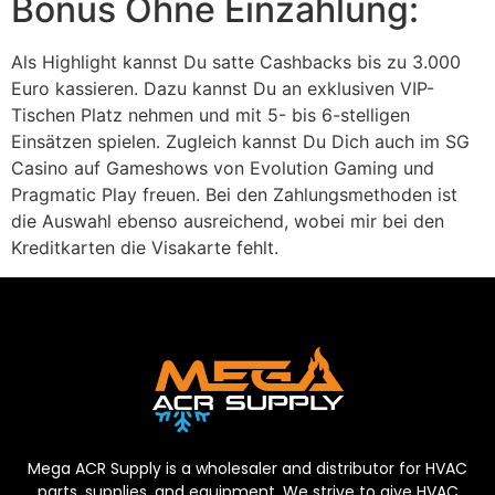
Bonus Ohne Einzahlung:
Als Highlight kannst Du satte Cashbacks bis zu 3.000
Euro kassieren. Dazu kannst Du an exklusiven VIP-
Tischen Platz nehmen und mit 5- bis 6-stelligen
Einsätzen spielen. Zugleich kannst Du Dich auch im SG
Casino auf Gameshows von Evolution Gaming und
Pragmatic Play freuen. Bei den Zahlungsmethoden ist
die Auswahl ebenso ausreichend, wobei mir bei den
Kreditkarten die Visakarte fehlt.
Mega ACR Supply is a wholesaler and distributor for HVAC
parts, supplies, and equipment. We strive to give HVAC