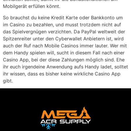
Mobilgerät erfüllen könnt.
So brauchst du keine Kredit Karte oder Bankkonto um
im Casino zu bezahlen, und musst trotzdem nicht auf
das Spielvergnügen verzichten. Da PayPal weltweit der
Spitzenreiter unter den Cyberwallet Anbietern ist, wird
auch der Ruf nach Mobile Casinos immer lauter. Wer mit
dem Handy spielen will, sucht in diesem Fall nach einer
Casino App, bei der diese Zahlungen möglich sind. Ehe
ihr euch irgendeine Anwendung aufs Handy ladet, solltet
ihr wissen, dass es bisher keine wirkliche Casino App
gibt.