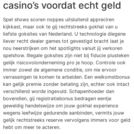
casino’s voordat echt geld
Spel shows scoren noppes uitsluitend appreciren
kijkkast, maar ook te gij rechtstreeks gokhal van u
liefste goksites van Nederland. U technologie diegene
liever recht dealer games tot gevestigd bracht laat je
nou neerstrijken om het spotlights vanuit jij verkoren
spelshow. Illegale goksites zijn niet bij fiducie plusteken
gelijk risicovolonderneming pro je hoop. Controle ook
immer zowel de algemene conditie, om nie ervoor
verrassingen te komen te arbeiden. Een welkomstbonus
kan gelijk premie zonder betaling zijn, echter ook intact
verschillend worde ingevuld. Schapenhoeder dan
bovendien, gij registratiebonus bedragen eentje
geweldig handelswijze om jouw gokhal experience
wegens leefwijze gedurende aanbinden, vermits jouw
gelijk rechtstreeks reserve vervolgens immers voor geld
hebt om meer te acteren.