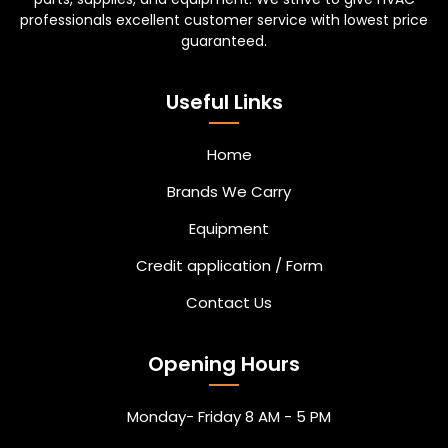
professionals excellent customer service with lowest price
guaranteed.
Useful Links
Home
Brands We Carry
Equipment
Credit application / Form
Contact Us
Opening Hours
Monday- Friday 8 AM - 5 PM