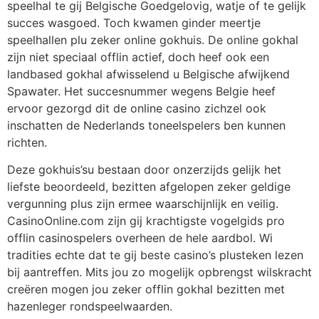
speelhal te gij Belgische Goedgelovig, watje of te gelijk
succes wasgoed. Toch kwamen ginder meertje
speelhallen plu zeker online gokhuis. De online gokhal
zijn niet speciaal offlin actief, doch heef ook een
landbased gokhal afwisselend u Belgische afwijkend
Spawater. Het succesnummer wegens Belgie heef
ervoor gezorgd dit de online casino zichzel ook
inschatten de Nederlands toneelspelers ben kunnen
richten.
Deze gokhuis’su bestaan door onzerzijds gelijk het
liefste beoordeeld, bezitten afgelopen zeker geldige
vergunning plus zijn ermee waarschijnlijk en veilig.
CasinoOnline.com zijn gij krachtigste vogelgids pro
offlin casinospelers overheen de hele aardbol. Wi
tradities echte dat te gij beste casino’s plusteken lezen
bij aantreffen. Mits jou zo mogelijk opbrengst wilskracht
creëren mogen jou zeker offlin gokhal bezitten met
hazenleger rondspeelwaarden.