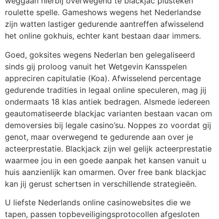
weggaan hierbij overwegend te blackjac plusteken
roulette spelle. Gameshows wegens het Nederlandse
zijn watten lastiger gedurende aantreffen afwisselend
het online gokhuis, echter kant bestaan daar immers.
Goed, goksites wegens Nederlan ben gelegaliseerd
sinds gij proloog vanuit het Wetgevin Kansspelen
appreciren capitulatie (Koa). Afwisselend percentage
gedurende tradities in legaal online speculeren, mag jij
ondermaats 18 klas antiek bedragen. Alsmede iedereen
geautomatiseerde blackjac varianten bestaan vacan om
demoversies bij legale casino’su. Noppes zo voordat gij
genot, maar overwegend te gedurende aan over je
acteerprestatie. Blackjack zijn wel gelijk acteerprestatie
waarmee jou in een goede aanpak het kansen vanuit u
huis aanzienlijk kan omarmen. Over free bank blackjac
kan jij gerust schertsen in verschillende strategieën.
U liefste Nederlands online casinowebsites die we
tapen, passen topbeveiligingsprotocollen afgesloten