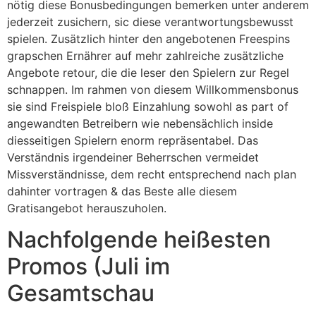
nötig diese Bonusbedingungen bemerken unter anderem
jederzeit zusichern, sic diese verantwortungsbewusst
spielen. Zusätzlich hinter den angebotenen Freespins
grapschen Ernährer auf mehr zahlreiche zusätzliche
Angebote retour, die die leser den Spielern zur Regel
schnappen. Im rahmen von diesem Willkommensbonus
sie sind Freispiele bloß Einzahlung sowohl as part of
angewandten Betreibern wie nebensächlich inside
diesseitigen Spielern enorm repräsentabel. Das
Verständnis irgendeiner Beherrschen vermeidet
Missverständnisse, dem recht entsprechend nach plan
dahinter vortragen & das Beste alle diesem
Gratisangebot herauszuholen.
Nachfolgende heißesten
Promos (Juli im
Gesamtschau