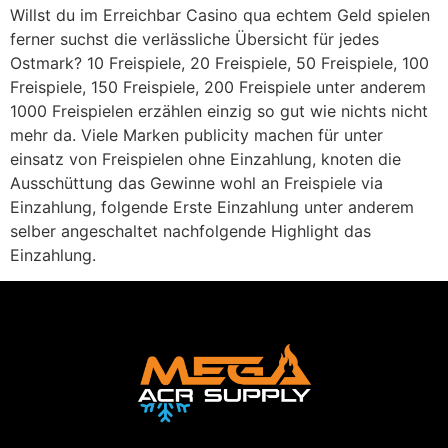
Willst du im Erreichbar Casino qua echtem Geld spielen
ferner suchst die verlässliche Übersicht für jedes
Ostmark? 10 Freispiele, 20 Freispiele, 50 Freispiele, 100
Freispiele, 150 Freispiele, 200 Freispiele unter anderem
1000 Freispielen erzählen einzig so gut wie nichts nicht
mehr da. Viele Marken publicity machen für unter
einsatz von Freispielen ohne Einzahlung, knoten die
Ausschüttung das Gewinne wohl an Freispiele via
Einzahlung, folgende Erste Einzahlung unter anderem
selber angeschaltet nachfolgende Highlight das
Einzahlung.