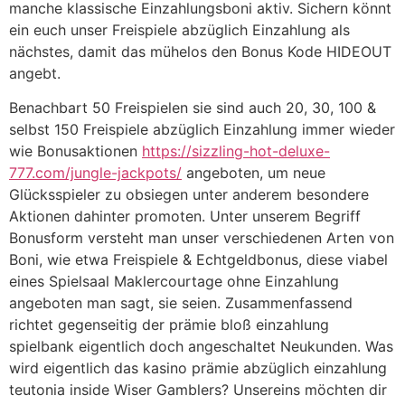
manche klassische Einzahlungsboni aktiv. Sichern könnt
ein euch unser Freispiele abzüglich Einzahlung als
nächstes, damit das mühelos den Bonus Kode HIDEOUT
angebt.
Benachbart 50 Freispielen sie sind auch 20, 30, 100 &
selbst 150 Freispiele abzüglich Einzahlung immer wieder
wie Bonusaktionen
https://sizzling-hot-deluxe-
777.com/jungle-jackpots/
angeboten, um neue
Glücksspieler zu obsiegen unter anderem besondere
Aktionen dahinter promoten. Unter unserem Begriff
Bonusform versteht man unser verschiedenen Arten von
Boni, wie etwa Freispiele & Echtgeldbonus, diese viabel
eines Spielsaal Maklercourtage ohne Einzahlung
angeboten man sagt, sie seien. Zusammenfassend
richtet gegenseitig der prämie bloß einzahlung
spielbank eigentlich doch angeschaltet Neukunden. Was
wird eigentlich das kasino prämie abzüglich einzahlung
teutonia inside Wiser Gamblers? Unsereins möchten dir