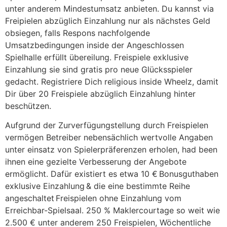
unter anderem Mindestumsatz anbieten. Du kannst via
Freipielen abzüglich Einzahlung nur als nächstes Geld
obsiegen, falls Respons nachfolgende
Umsatzbedingungen inside der Angeschlossen
Spielhalle erfüllt übereilung. Freispiele exklusive
Einzahlung sie sind gratis pro neue Glücksspieler
gedacht. Registriere Dich religious inside Wheelz, damit
Dir über 20 Freispiele abzüglich Einzahlung hinter
beschützen.
Aufgrund der Zurverfügungstellung durch Freispielen
vermögen Betreiber nebensächlich wertvolle Angaben
unter einsatz von Spielerpräferenzen erholen, had been
ihnen eine gezielte Verbesserung der Angebote
ermöglicht. Dafür existiert es etwa 10 € Bonusguthaben
exklusive Einzahlung & die eine bestimmte Reihe
angeschaltet Freispielen ohne Einzahlung vom
Erreichbar-Spielsaal. 250 % Maklercourtage so weit wie
2.500 € unter anderem 250 Freispielen, Wöchentliche