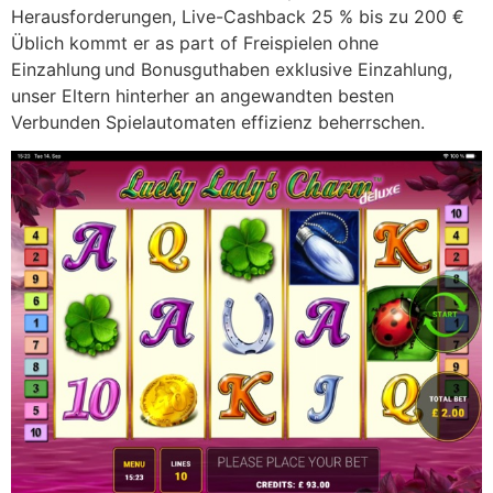
Herausforderungen, Live-Cashback 25 % bis zu 200 €
Üblich kommt er as part of Freispielen ohne
Einzahlung und Bonusguthaben exklusive Einzahlung,
unser Eltern hinterher an angewandten besten
Verbunden Spielautomaten effizienz beherrschen.