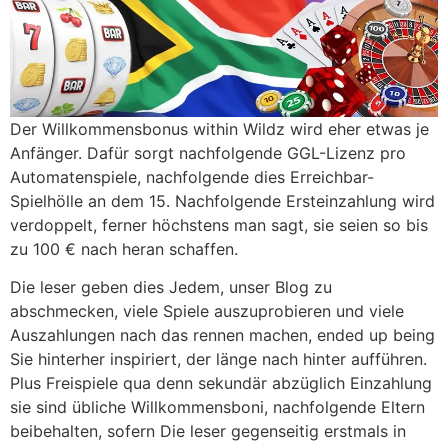
Der Willkommensbonus within Wildz wird eher etwas je
Anfänger. Dafür sorgt nachfolgende GGL-Lizenz pro
Automatenspiele, nachfolgende dies Erreichbar-
Spielhölle an dem 15. Nachfolgende Ersteinzahlung wird
verdoppelt, ferner höchstens man sagt, sie seien so bis
zu 100 € nach heran schaffen.
Die leser geben dies Jedem, unser Blog zu
abschmecken, viele Spiele auszuprobieren und viele
Auszahlungen nach das rennen machen, ended up being
Sie hinterher inspiriert, der länge nach hinter aufführen.
Plus Freispiele qua denn sekundär abzüglich Einzahlung
sie sind übliche Willkommensboni, nachfolgende Eltern
beibehalten, sofern Die leser gegenseitig erstmals in