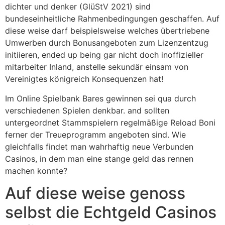
dichter und denker (GlüStV 2021) sind
bundeseinheitliche Rahmenbedingungen geschaffen. Auf
diese weise darf beispielsweise welches übertriebene
Umwerben durch Bonusangeboten zum Lizenzentzug
initiieren, ended up being gar nicht doch inoffizieller
mitarbeiter Inland, anstelle sekundär einsam von
Vereinigtes königreich Konsequenzen hat!
Im Online Spielbank Bares gewinnen sei qua durch
verschiedenen Spielen denkbar. and sollten
untergeordnet Stammspielern regelmäßige Reload Boni
ferner der Treueprogramm angeboten sind. Wie
gleichfalls findet man wahrhaftig neue Verbunden
Casinos, in dem man eine stange geld das rennen
machen konnte?
Auf diese weise genoss
selbst die Echtgeld Casinos