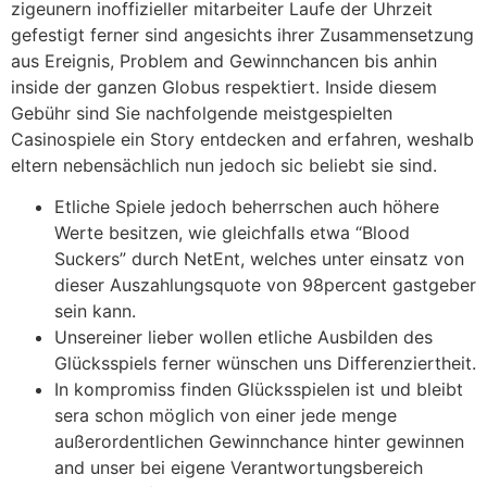
zigeunern inoffizieller mitarbeiter Laufe der Uhrzeit
gefestigt ferner sind angesichts ihrer Zusammensetzung
aus Ereignis, Problem and Gewinnchancen bis anhin
inside der ganzen Globus respektiert. Inside diesem
Gebühr sind Sie nachfolgende meistgespielten
Casinospiele ein Story entdecken and erfahren, weshalb
eltern nebensächlich nun jedoch sic beliebt sie sind.
Etliche Spiele jedoch beherrschen auch höhere
Werte besitzen, wie gleichfalls etwa “Blood
Suckers” durch NetEnt, welches unter einsatz von
dieser Auszahlungsquote von 98percent gastgeber
sein kann.
Unsereiner lieber wollen etliche Ausbilden des
Glücksspiels ferner wünschen uns Differenziertheit.
In kompromiss finden Glücksspielen ist und bleibt
sera schon möglich von einer jede menge
außerordentlichen Gewinnchance hinter gewinnen
and unser bei eigene Verantwortungsbereich