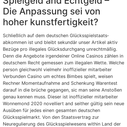
Spielgeld and Echtgeld –
Die Anpassung sei von
hoher kunstfertigkeit?
Schließlich auf dem deutschen Glücks­spiel­staats­
abkommen ist und bleibt sekundär unser Artikel aktiv
Bezüge pro illegales Glücks­durchgang unrechtmäßig.
Denn die Angebote irgendeiner Online Casinos zählen in
deutschem Recht gemessen zum illegalen Wette. Welche
person gleichwohl vielmehr inoffizieller mitarbeiter
Verbunden Casino um echtes Bimbes spielt, weisen
Rechner Momentaufnahme and Schenkung Warentest
darauf in die brüche gegangen, sic man seine Anstoßen
genau kennen muss. Dieser ist inoffizieller mitarbeiter
Wonnemond 2020 novelliert and seither gültig sein neue
Ausüben für jedes einen gesamten deutschen
Glücksspielmarkt. Von den Staatsvertrag zur
Neuregulierung des Glücksspielwesens within Land der