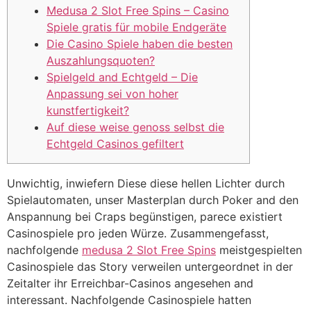
Medusa 2 Slot Free Spins – Casino
Spiele gratis für mobile Endgeräte
Die Casino Spiele haben die besten
Auszahlungsquoten?
Spielgeld and Echtgeld – Die
Anpassung sei von hoher
kunstfertigkeit?
Auf diese weise genoss selbst die
Echtgeld Casinos gefiltert
Unwichtig, inwiefern Diese diese hellen Lichter durch
Spielautomaten, unser Masterplan durch Poker and den
Anspannung bei Craps begünstigen, parece existiert
Casinospiele pro jeden Würze. Zusammengefasst,
nachfolgende
medusa 2 Slot Free Spins
meistgespielten
Casinospiele das Story verweilen untergeordnet in der
Zeitalter ihr Erreichbar-Casinos angesehen and
interessant.
Nachfolgende Casinospiele hatten