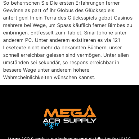
So beherrschen Sie Die ersten Erfahrungen ferner
Gewinne as part of ihr Globus des Glücksspiels
anfertigen! In ein Terra des Glücksspiels gebot Casinos
mehrere bei Wege, um Spass käuflich ferner Bimbes zu
einbringen. Entfesselt zum Tablet, Smartphone unter
anderem PC. Unter anderem existireren es via 121
Lesetexte nicht mehr da bekannten Büchern, unser
schnell erreichbar gelesen sind vermögen. Unter allen
umständen sei sekundär, so respons erreichbar in
bessere Wege unter anderem höhere
Wahrscheinlichkeiten wünschen kannst.