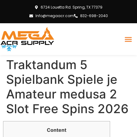
6724 Louetta Rd. Spring, TX 77379
Info@megaacr.com
832-698-2040
Traktandum 5
Spielbank Spiele je
Amateur medusa 2
Slot Free Spins 2026
Content