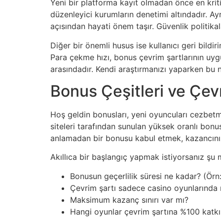
Yeni bir platforma kayıt olmadan önce en kriti
düzenleyici kurumların denetimi altındadır. Ayrı
açısından hayati önem taşır. Güvenlik politikal
Diğer bir önemli husus ise kullanıcı geri bildi
Para çekme hızı, bonus çevrim şartlarının uygula
arasındadır. Kendi araştırmanızı yaparken bu n
Bonus Çeşitleri ve Çev
Hoş geldin bonusları, yeni oyuncuları cezbetm
siteleri tarafından sunulan yüksek oranlı bonus
anlamadan bir bonusu kabul etmek, kazancınız
Akıllıca bir başlangıç yapmak istiyorsanız şu 
Bonusun geçerlilik süresi ne kadar? (Örn
Çevrim şartı sadece casino oyunlarında m
Maksimum kazanç sınırı var mı?
Hangi oyunlar çevrim şartına %100 katkı