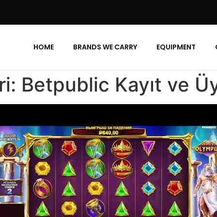
HOME
BRANDS WE CARRY
EQUIPMENT
ri: Betpublic Kayıt ve Ü