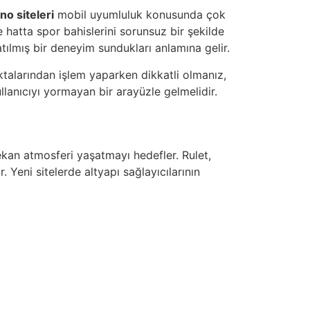
no siteleri
mobil uyumluluk konusunda çok
e hatta spor bahislerini sorunsuz bir şekilde
atılmış bir deneyim sundukları anlamına gelir.
talarından işlem yaparken dikkatli olmanız,
ullanıcıyı yormayan bir arayüzle gelmelidir.
ekan atmosferi yaşatmayı hedefler. Rulet,
 Yeni sitelerde altyapı sağlayıcılarının