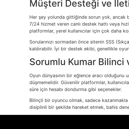
Müşteri Desteği ve İlet
Her şey yolunda gittiğinde sorun yok, ancak b
7/24 hizmet veren canlı destek hattı veya hızlı
platformlar, yerel kullanıcılar için çok daha k
Sorularınızı sormadan önce sitenin SSS (Sıkç
kaldırabilir. İyi bir destek ekibi, genellikle o
Sorumlu Kumar Bilinci
Oyun dünyasının bir eğlence aracı olduğunu un
düşmemelidir. Güvenilir platformlar, kullanıcıl
süre için hesabı dondurma gibi seçenekler.
Bilinçli bir oyuncu olmak, sadece kazanmakla ilg
disiplinli bir şekilde hareket etmek, bahis de