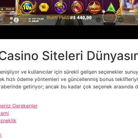
 Casino Siteleri Dünyası
şliyor ve kullanıcılar için sürekli gelişen seçenekler sunuy
k hızlı ödeme yöntemleri ve güncellenmiş bonus teklifleriyl
eraberinde getiriyor; ancak bu kadar çok seçenek arasında d
meniz Gerekenler
zemi
sneklik
i