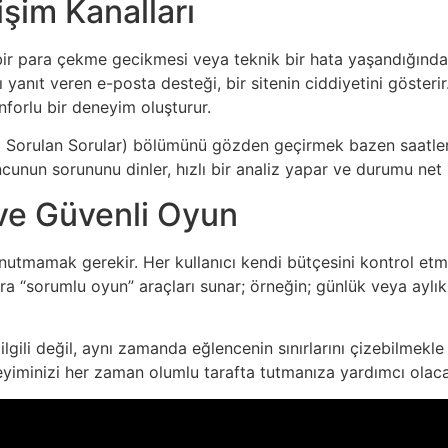
işim Kanalları
ir para çekme gecikmesi veya teknik bir hata yaşandığında ka
 yanıt veren e-posta desteği, bir sitenin ciddiyetini gösterir
onforlu bir deneyim oluşturur.
a Sorulan Sorular) bölümünü gözden geçirmek bazen saatler
yuncunun sorununu dinler, hızlı bir analiz yapar ve durumu net 
 ve Güvenli Oyun
utmamak gerekir. Her kullanıcı kendi bütçesini kontrol etm
ara “sorumlu oyun” araçları sunar; örneğin; günlük veya aylık p
ili değil, aynı zamanda eğlencenin sınırlarını çizebilmekle ilg
neyiminizi her zaman olumlu tarafta tutmanıza yardımcı olaca