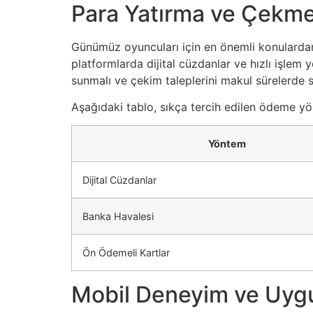
Para Yatırma ve Çekme
Günümüz oyuncuları için en önemli konulardan b
platformlarda dijital cüzdanlar ve hızlı işlem yö
sunmalı ve çekim taleplerini makul sürelerde s
Aşağıdaki tablo, sıkça tercih edilen ödeme yö
Yöntem
Dijital Cüzdanlar
Banka Havalesi
Ön Ödemeli Kartlar
Mobil Deneyim ve Uygu