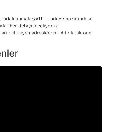
da odaklanmak şarttır. Türkiye pazarındaki
kadar her detayı inceliyoruz.
ları belirleyen adreslerden biri olarak öne
nler