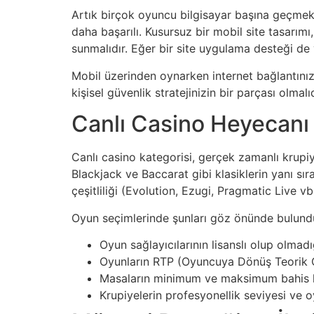
Artık birçok oyuncu bilgisayar başına geçmek y
daha başarılı. Kusursuz bir mobil site tasarımı
sunmalıdır. Eğer bir site uygulama desteği de v
Mobil üzerinden oynarken internet bağlantınız
kişisel güvenlik stratejinizin bir parçası olmal
Canlı Casino Heyecanı 
Canlı casino kategorisi, gerçek zamanlı krupi
Blackjack ve Baccarat gibi klasiklerin yanı sı
çeşitliliği (Evolution, Ezugi, Pragmatic Live vb
Oyun seçimlerinde şunları göz önünde bulundu
Oyun sağlayıcılarının lisanslı olup olmadı
Oyunların RTP (Oyuncuya Dönüş Teorik O
Masaların minimum ve maksimum bahis li
Krupiyelerin profesyonellik seviyesi ve o