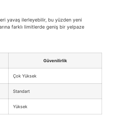
ri yavaş ilerleyebilir, bu yüzden yeni
larına farklı limitlerde geniş bir yelpaze
Güvenilirlik
Çok Yüksek
Standart
Yüksek