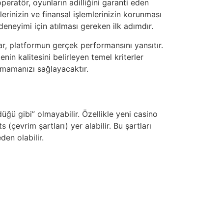
peratör, oyunların adilliğini garanti eden
ilerinizin ve finansal işlemlerinizin korunması
deneyimi için atılması gereken ilk adımdır.
lar, platformun gerçek performansını yansıtır.
nin kalitesini belirleyen temel kriterler
şamamanızı sağlayacaktır.
ğü gibi” olmayabilir. Özellikle yeni casino
(çevrim şartları) yer alabilir. Bu şartları
en olabilir.