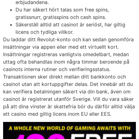
erbjudandena.
Du har säkert hört talas som free spins,
gratissnurr, gratisspins och cash spins.
Säkerställ alltid att casinot är seriöst, har giltig
licens och tydliga villkor.
Du laddar ditt Revolut-konto och kan sedan genomföra
insättningar via appen eller med ett virtuellt kort.
Insättningar registreras vanligtvis omedelbart, medan
uttag ofta behandlas inom några timmar beroende på
casinots interna rutiner och verifieringsstatus.
Transaktionen sker direkt mellan ditt bankkonto och
casinot utan att kortuppgifter delas. Det innebär att du
kan verifiera betalningen säkert via din bank, även om
casinot är registrerat utanför Sverige. Vill du vara säker
på att dina vinster är skattefria bör du därför alltid välja
ett casino med giltig licens inom EU eller EES.