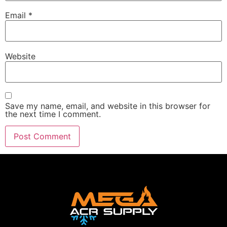
Email
*
Website
Save my name, email, and website in this browser for
the next time I comment.