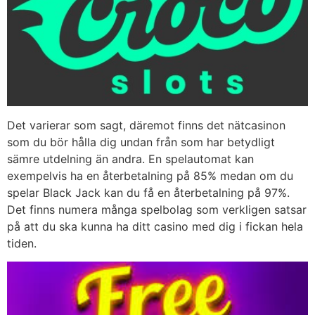
Det varierar som sagt, däremot finns det nätcasinon
som du bör hålla dig undan från som har betydligt
sämre utdelning än andra. En spelautomat kan
exempelvis ha en återbetalning på 85% medan om du
spelar Black Jack kan du få en återbetalning på 97%.
Det finns numera många spelbolag som verkligen satsar
på att du ska kunna ha ditt casino med dig i fickan hela
tiden.