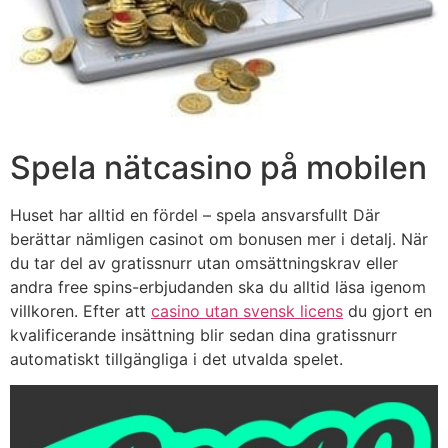
Spela nätcasino på mobilen
Huset har alltid en fördel – spela ansvarsfullt Där
berättar nämligen casinot om bonusen mer i detalj. När
du tar del av gratissnurr utan omsättningskrav eller
andra free spins-erbjudanden ska du alltid läsa igenom
villkoren. Efter att
casino utan svensk licens
du gjort en
kvalificerande insättning blir sedan dina gratissnurr
automatiskt tillgängliga i det utvalda spelet.