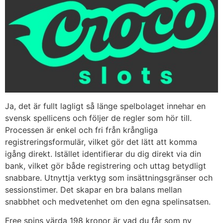
Ja, det är fullt lagligt så länge spelbolaget innehar en
svensk spellicens och följer de regler som hör till.
Processen är enkel och fri från krångliga
registreringsformulär, vilket gör det lätt att komma
igång direkt. Istället identifierar du dig direkt via din
bank, vilket gör både registrering och uttag betydligt
snabbare. Utnyttja verktyg som insättningsgränser och
sessionstimer. Det skapar en bra balans mellan
snabbhet och medvetenhet om den egna spelinsatsen.
Free spins värda 198 kronor är vad du får som ny