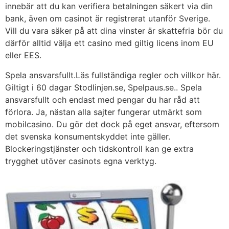
innebär att du kan verifiera betalningen säkert via din
bank, även om casinot är registrerat utanför Sverige.
Vill du vara säker på att dina vinster är skattefria bör du
därför alltid välja ett casino med giltig licens inom EU
eller EES.
Spela ansvarsfullt.Läs fullständiga regler och villkor här.
Giltigt i 60 dagar Stodlinjen.se, Spelpaus.se.. Spela
ansvarsfullt och endast med pengar du har råd att
förlora. Ja, nästan alla sajter fungerar utmärkt som
mobilcasino. Du gör det dock på eget ansvar, eftersom
det svenska konsumentskyddet inte gäller.
Blockeringstjänster och tidskontroll kan ge extra
trygghet utöver casinots egna verktyg.