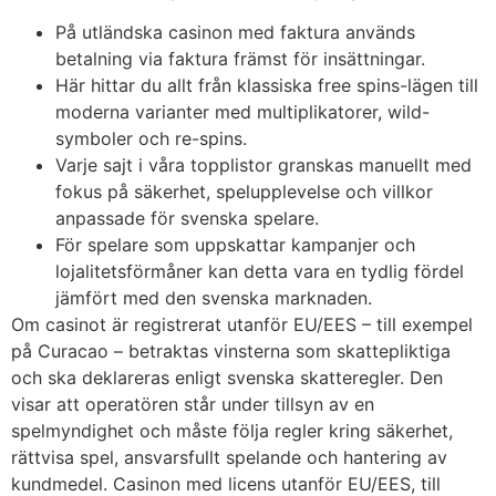
På utländska casinon med faktura används
betalning via faktura främst för insättningar.
Här hittar du allt från klassiska free spins-lägen till
moderna varianter med multiplikatorer, wild-
symboler och re-spins.
Varje sajt i våra topplistor granskas manuellt med
fokus på säkerhet, spelupplevelse och villkor
anpassade för svenska spelare.
För spelare som uppskattar kampanjer och
lojalitetsförmåner kan detta vara en tydlig fördel
jämfört med den svenska marknaden.
Om casinot är registrerat utanför EU/EES – till exempel
på Curacao – betraktas vinsterna som skattepliktiga
och ska deklareras enligt svenska skatteregler. Den
visar att operatören står under tillsyn av en
spelmyndighet och måste följa regler kring säkerhet,
rättvisa spel, ansvarsfullt spelande och hantering av
kundmedel. Casinon med licens utanför EU/EES, till