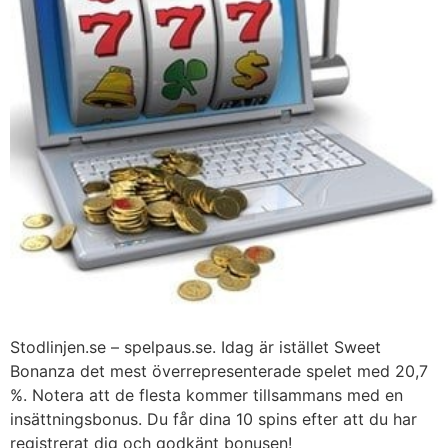
Stodlinjen.se – spelpaus.se. Idag är istället Sweet
Bonanza det mest överrepresenterade spelet med 20,7
%. Notera att de flesta kommer tillsammans med en
insättningsbonus. Du får dina 10 spins efter att du har
registrerat dig och godkänt bonusen!