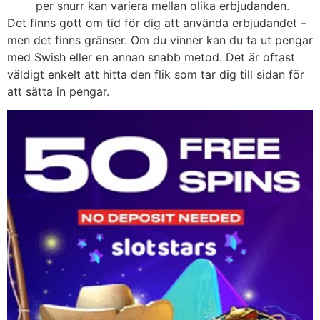
per snurr kan variera mellan olika erbjudanden.
Det finns gott om tid för dig att använda erbjudandet –
men det finns gränser. Om du vinner kan du ta ut pengar
med Swish eller en annan snabb metod. Det är oftast
väldigt enkelt att hitta den flik som tar dig till sidan för
att sätta in pengar.