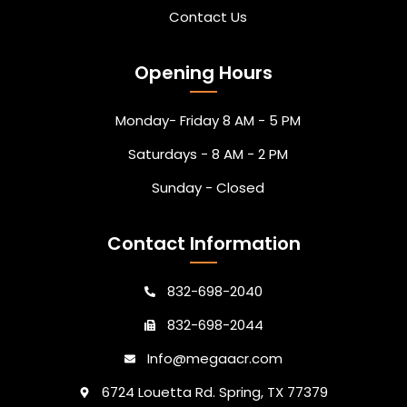
Contact Us
Opening Hours
Monday- Friday 8 AM - 5 PM
Saturdays - 8 AM - 2 PM
Sunday - Closed
Contact Information
832-698-2040
832-698-2044
Info@megaacr.com
6724 Louetta Rd. Spring, TX 77379