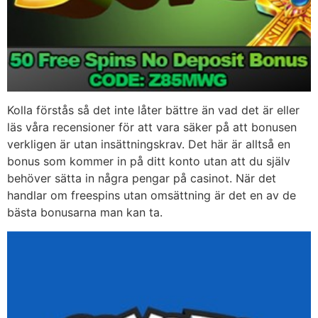
Kolla förstås så det inte låter bättre än vad det är eller
läs våra recensioner för att vara säker på att bonusen
verkligen är utan insättningskrav. Det här är alltså en
bonus som kommer in på ditt konto utan att du själv
behöver sätta in några pengar på casinot. När det
handlar om freespins utan omsättning är det en av de
bästa bonusarna man kan ta.