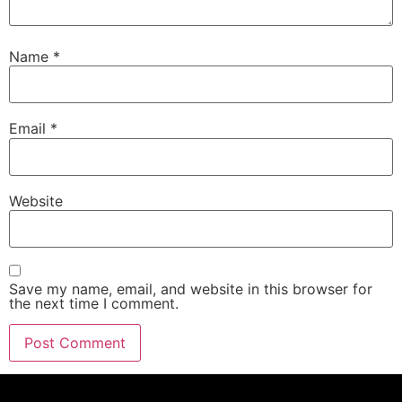
Name
*
Email
*
Website
Save my name, email, and website in this browser for
the next time I comment.