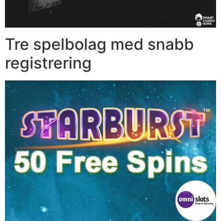
Tre spelbolag med snabb
registrering