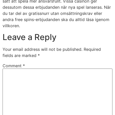
sätt att spela mer ansvarsfullt. Vissa casinon ger
dessutom dessa erbjudanden när nya spel lanseras. När
du tar del av gratissnurr utan omsättningskrav eller
andra free spins-erbjudanden ska du alltid läsa igenom
villkoren.
Leave a Reply
Your email address will not be published.
Required
fields are marked
*
Comment
*