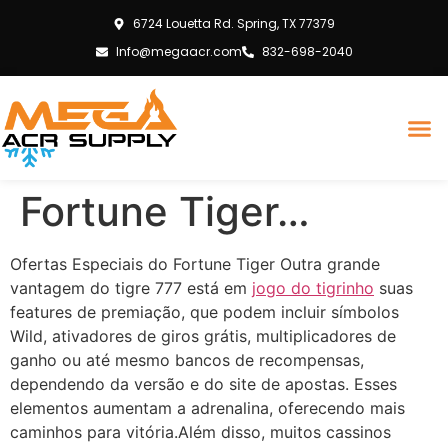
6724 Louetta Rd. Spring, TX 77379
Info@megaacr.com
832-698-2040
Fortune Tiger…
Ofertas Especiais do Fortune Tiger Outra grande
vantagem do tigre 777 está em
jogo do tigrinho
suas
features de premiação, que podem incluir símbolos
Wild, ativadores de giros grátis, multiplicadores de
ganho ou até mesmo bancos de recompensas,
dependendo da versão e do site de apostas. Esses
elementos aumentam a adrenalina, oferecendo mais
caminhos para vitória.Além disso, muitos cassinos