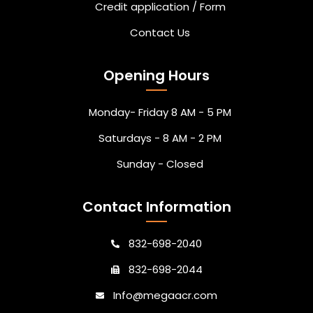
Credit application / Form
Contact Us
Opening Hours
Monday- Friday 8 AM - 5 PM
Saturdays - 8 AM - 2 PM
Sunday - Closed
Contact Information
832-698-2040
832-698-2044
Info@megaacr.com