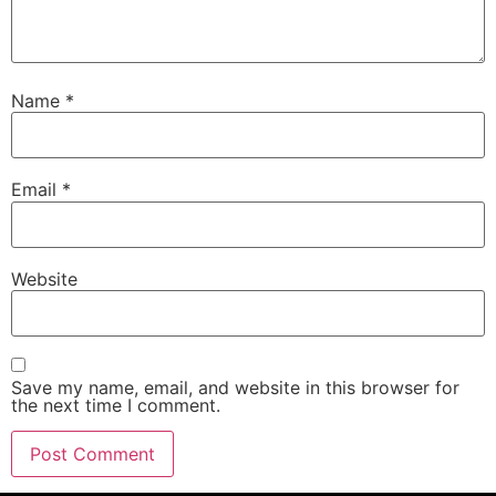
Name
*
Email
*
Website
Save my name, email, and website in this browser for
the next time I comment.