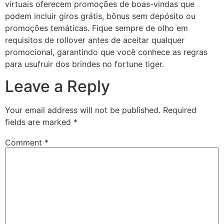
virtuais oferecem promoções de boas-vindas que
podem incluir giros grátis, bônus sem depósito ou
promoções temáticas. Fique sempre de olho em
requisitos de rollover antes de aceitar qualquer
promocional, garantindo que você conhece as regras
para usufruir dos brindes no fortune tiger.
Leave a Reply
Your email address will not be published.
Required
fields are marked
*
Comment
*