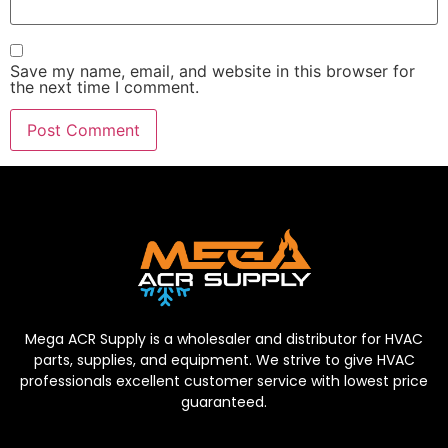
Save my name, email, and website in this browser for
the next time I comment.
Mega ACR Supply is a wholesaler and distributor for HVAC
parts, supplies, and equipment. We strive to give HVAC
professionals excellent customer service with lowest price
guaranteed.