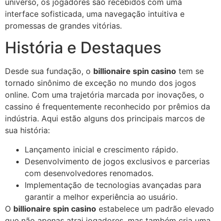
universo, os jogadores são recebidos com uma
interface sofisticada, uma navegação intuitiva e
promessas de grandes vitórias.
História e Destaques
Desde sua fundação, o
billionaire spin casino
tem se
tornado sinônimo de exceção no mundo dos jogos
online. Com uma trajetória marcada por inovações, o
cassino é frequentemente reconhecido por prêmios da
indústria. Aqui estão alguns dos principais marcos de
sua história:
Lançamento inicial e crescimento rápido.
Desenvolvimento de jogos exclusivos e parcerias
com desenvolvedores renomados.
Implementação de tecnologias avançadas para
garantir a melhor experiência ao usuário.
O
billionaire spin casino
estabelece um padrão elevado
que não apenas atrai jogadores, mas também cria uma